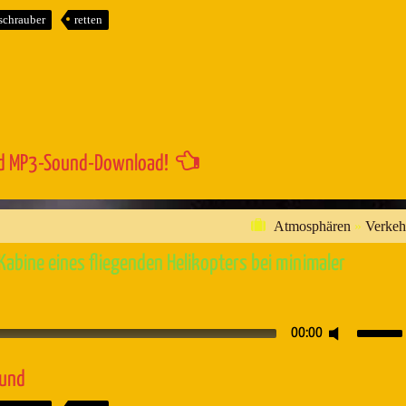
um
chrauber
retten
die
Lautstärk
zu
regeln.
d MP3-Sound-Download!
Atmosphären
»
Verkeh
abine eines fliegenden Helikopters bei minimaler
Pfeiltaste
00:00
Hoch/Runt
benutzen,
ound
um