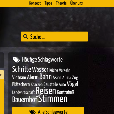
Konzept
Tipps
Theorie
Über uns
Häufige Schlagworte
Schritte
Wasser
Küche
Verkehr
r
Bahn
Alarm
Vietnam
Asien
Zug
Afrika
Vögel
Plätschern
Baustelle
Knarzen
Auto
Reisen
Kontrabaß
Landwirtschaft
n
Stimmen
Bauernhof
er
Alle Schlagworte