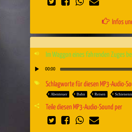
Infos un
Im Waggon eines fahrenden Zuges bei
00:00
Audio-
Player
Schlagworte für diesen MP3-Audio-S
Abenteuer
Bahn
Reisen
Schienenra
Teile diesen MP3-Audio-Sound per