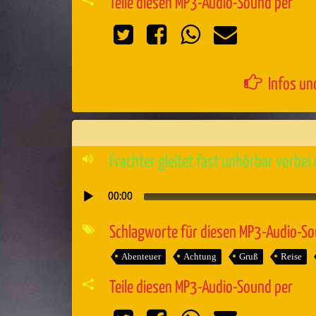
Teile diesen MP3-Audio-Sound per
Infos un
Frachter gleitet fast unhörbar vorbei
00:00
Audio-
Player
Schlagworte für diesen MP3-Audio-S
Abenteuer
Achtung
Gruß
Reise
Teile diesen MP3-Audio-Sound per