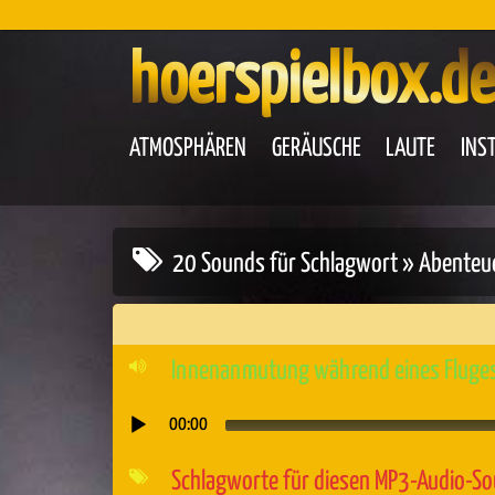
hoerspielbox.de
ATMOSPHÄREN
GERÄUSCHE
LAUTE
INS
20 Sounds für Schlagwort » Abenteu
Innenanmutung während eines Fluges 
00:00
Audio-
Player
Schlagworte für diesen MP3-Audio-S