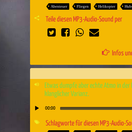
Abenteuer
Fliegen
Helikopter
Hubs
Teile diesen MP3-Audio-Sound per
Infos un
Etwas dumpfe aber echte Atmo in der K
klanglicher Varianz.
00:00
Audio-
Player
Schlagworte für diesen MP3-Audio-S