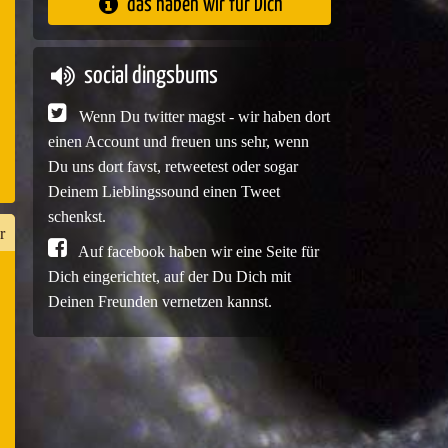
das haben wir für Dich
e
social dingsbums
Wenn Du twitter magst - wir haben dort
einen Account und freuen uns sehr, wenn
Du uns dort favst, retweetest oder sogar
Deinem Lieblingssound einen Tweet
schenkst.
r
Auf facebook haben wir eine Seite für
Dich eingerichtet, auf der Du Dich mit
Deinen Freunden vernetzen kannst.
n
er
e