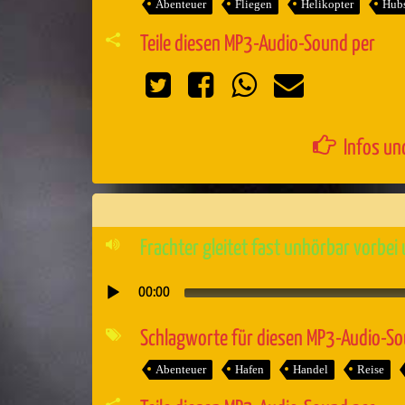
Abenteuer
Fliegen
Helikopter
Hubs
Teile diesen MP3-Audio-Sound per
Infos un
Frachter gleitet fast unhörbar vorbei
00:00
Audio-
Player
Schlagworte für diesen MP3-Audio-S
Abenteuer
Hafen
Handel
Reise