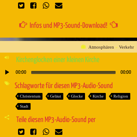
Infos und MP3-Sound-Download!
Atmosphären
»
Verkehr
Kirchenglocken einer kleinen Kirche
00:00
00:00
Audio-
Player
Schlagworte für diesen MP3-Audio-Sound
Christentum
Geläut
Glocke
Kirche
Religion
Stadt
Teile diesen MP3-Audio-Sound per