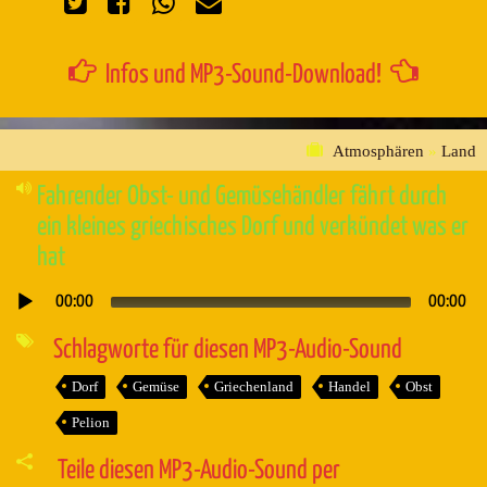
Infos und MP3-Sound-Download!
Atmosphären
»
Land
Fahrender Obst- und Gemüsehändler fährt durch
ein kleines griechisches Dorf und verkündet was er
hat
00:00
00:00
Audio-
Player
Schlagworte für diesen MP3-Audio-Sound
Dorf
Gemüse
Griechenland
Handel
Obst
Pelion
Teile diesen MP3-Audio-Sound per