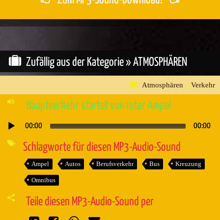
Zum MP3-Sound-Download!
Zufällig aus der Kategorie »
ATMOSPHÄREN
Atmosphären
»
Verkehr
Hauptverkehr startet von roter Ampel
00:00
00:00
Audio-
Player
Schlagworte für diesen MP3-Audio-Sound
Ampel
Autos
Berufsverkehr
Bus
Kreuzung
Omnibus
Teile diesen MP3-Audio-Sound per