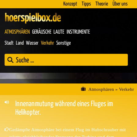
Konzept
Tipps
Theorie
Über uns
hoerspielbox.de
ATMOSPHÄREN
GERÄUSCHE
LAUTE
INSTRUMENTE
Stadt
Land
Wasser
Verkehr
Sonstige
Atmosphären
»
Verkehr
Innenanmutung während eines Fluges im
Helikopter.
Gedämpfte Atmosphäre bei einem Flug im Hubschrauber mit
relativ gleichbleibender Frequenz der Turbine und dem