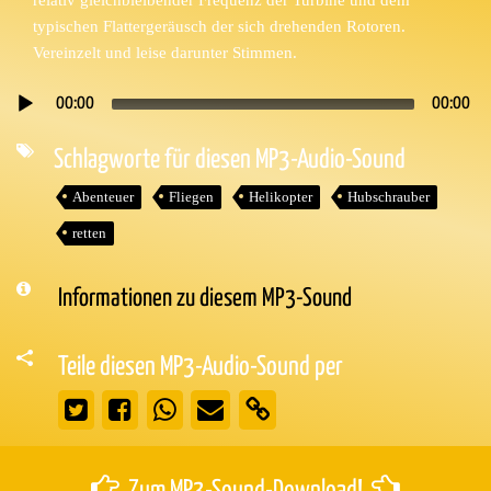
typischen Flattergeräusch der sich drehenden Rotoren.
Vereinzelt und leise darunter Stimmen.
00:00
00:00
Audio-
Player
Schlagworte für diesen MP3-Audio-Sound
Abenteuer
Fliegen
Helikopter
Hubschrauber
retten
Informationen zu diesem MP3-Sound
Teile diesen MP3-Audio-Sound per