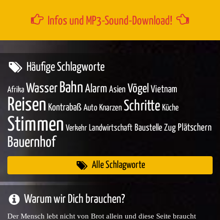
Infos und MP3-Sound-Download!
Häufige Schlagworte
Bahn
Wasser
Vögel
Alarm
Asien
Vietnam
Afrika
Reisen
Schritte
Kontrabaß
Auto
Knarzen
Küche
Stimmen
Baustelle
Zug
Plätschern
Landwirtschaft
Verkehr
Bauernhof
Alle Schlagworte
Warum wir Dich brauchen?
Der Mensch lebt nicht von Brot allein und diese Seite braucht