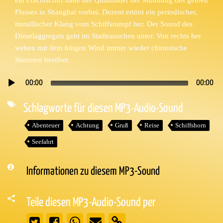
Flusses in Shanghai vorbei. Dezent ertönt ein periodischer,
metallischer Klang vom Schiffsrumpf her. Der Sound des
Dieselaggregats geht im Stadtrauschen unter. Von rechts her
wehen mit dem böigen Wind immer wieder chinesische
Stimmen herüber.
00:00
00:00
Audio-
Player
Schlagworte für diesen MP3-Audio-Sound
Abenteuer
Achtung
Gruß
Reise
Schiffshorn
Seefahrt
Informationen zu diesem MP3-Sound
Teile diesen MP3-Audio-Sound per