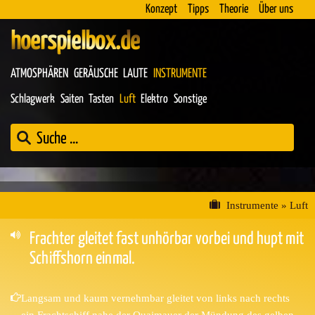
Konzept
Tipps
Theorie
Über uns
hoerspielbox.de
ATMOSPHÄREN
GERÄUSCHE
LAUTE
INSTRUMENTE
Schlagwerk
Saiten
Tasten
Luft
Elektro
Sonstige
Instrumente
»
Luft
Frachter gleitet fast unhörbar vorbei und hupt mit
Schiffshorn einmal.
Langsam und kaum vernehmbar gleitet von links nach rechts
ein Frachtschiff nahe der Quaimauer der Mündung des gelben