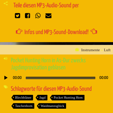
Teile diesen MP3-Audio-Sound per
Infos und MP3-Sound-Download!
Instrumente
»
Luft
Pocket Hunting Horn in As-Dur zwecks
Jagdimprovisation geblasen
00:00
00:00
Audio-
Player
Schlagworte für diesen MP3-Audio-Sound
Blechbläser
Jagd
Pocket Hunting Horn
Taschenhorn
Waidmannsglück