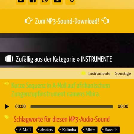
Zum MP3-Sound-Download!
Zufällig aus der Kategorie »
INSTRUMENTE
Instrumente
»
Sonstige
Kurze Sequenz in A-Moll auf afrikanischem
Zungenzupfinstrument namens Mbira.
00:00
00:00
Audio-
Player
Schlagworte für diesen MP3-Audio-Sound
A-Moll
abwärts
Kalimba
Mbira
Sansula