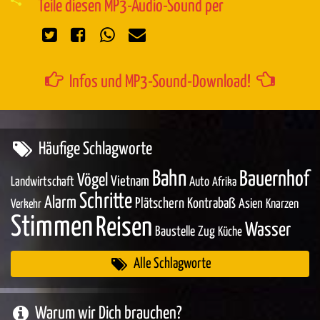
Teile diesen MP3-Audio-Sound per
Infos und MP3-Sound-Download!
Häufige Schlagworte
Bahn
Bauernhof
Vögel
Vietnam
Landwirtschaft
Auto
Afrika
Schritte
Alarm
Plätschern
Kontrabaß
Asien
Knarzen
Verkehr
Stimmen
Reisen
Wasser
Baustelle
Zug
Küche
Alle Schlagworte
Warum wir Dich brauchen?