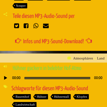
Scraper
Teile diesen MP3-Audio-Sound per
Infos und MP3-Sound-Download!
Atmosphären
»
Land
Hühner gackern in belebter Hof-Atmo
00:00
00:00
Audio-
Player
Schlagworte für diesen MP3-Audio-Sound
Bauernhof
Hühner
Hühnerstall
Klopfen
Landwirtschaft