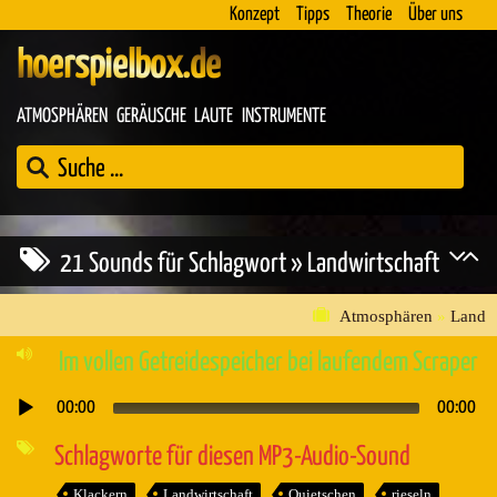
Konzept
Tipps
Theorie
Über uns
hoerspielbox.de
ATMOSPHÄREN
GERÄUSCHE
LAUTE
INSTRUMENTE
21 Sounds für Schlagwort » Landwirtschaft
Atmosphären
»
Land
Im vollen Getreidespeicher bei laufendem Scraper
00:00
00:00
Audio-
Player
Schlagworte für diesen MP3-Audio-Sound
Klackern
Landwirtschaft
Quietschen
rieseln