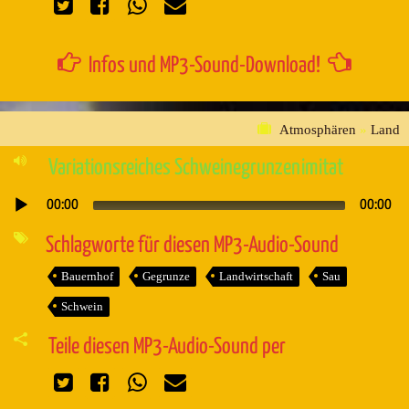
Infos und MP3-Sound-Download!
Atmosphären
»
Land
Variationsreiches Schweinegrunzenimitat
00:00
00:00
Audio-
Player
Schlagworte für diesen MP3-Audio-Sound
Bauernhof
Gegrunze
Landwirtschaft
Sau
Schwein
Teile diesen MP3-Audio-Sound per