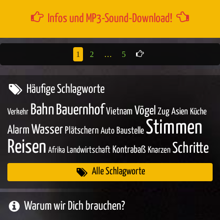
Infos und MP3-Sound-Download!
1
2
…
5
Häufige Schlagworte
Bahn
Bauernhof
Vögel
Vietnam
Zug
Asien
Küche
Verkehr
Stimmen
Wasser
Alarm
Plätschern
Baustelle
Auto
Reisen
Schritte
Kontrabaß
Landwirtschaft
Knarzen
Afrika
Alle Schlagworte
Warum wir Dich brauchen?