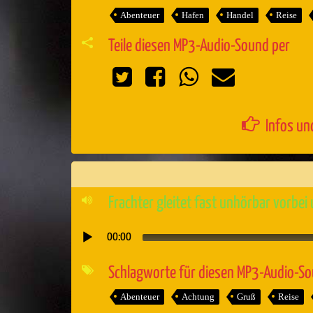
Abenteuer
Hafen
Handel
Reise
Teile diesen MP3-Audio-Sound per
Infos un
Frachter gleitet fast unhörbar vorbei
00:00
Audio-
Player
Schlagworte für diesen MP3-Audio-S
Abenteuer
Achtung
Gruß
Reise