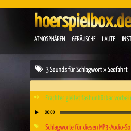
hoerspielbox.de
ATMOSPHÄREN
GERÄUSCHE
LAUTE
INS
3 Sounds für Schlagwort » Seefahrt
Frachter gleitet fast unhörbar vorbei
00:00
Audio-
Player
Schlagworte für diesen MP3-Audio-S