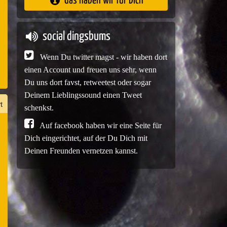
das haben wir für Dich
e
social dingsbums
Wenn Du twitter magst - wir haben dort
einen Account und freuen uns sehr, wenn
Du uns dort favst, retweetest oder sogar
Deinem Lieblingssound einen Tweet
t
schenkst.
Auf facebook haben wir eine Seite für
Dich eingerichtet, auf der Du Dich mit
n
Deinen Freunden vernetzen kannst.
er
e