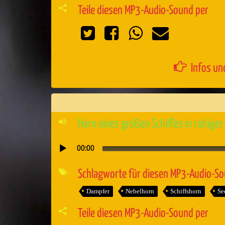
Teile diesen MP3-Audio-Sound per
Infos un
Horn eines großen Schiffes in ruhige
00:00
Audio-
Player
Schlagworte für diesen MP3-Audio-S
Dampfer
Nebelhorn
Schiffshorn
Se
Teile diesen MP3-Audio-Sound per