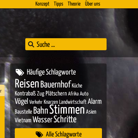
Konzept
Tipps
Theorie
Über uns
Häufige Schlagworte
Reisen
Bauernhof
Küche
r
Kontrabaß
Zug
Plätschern
Auto
Afrika
Vögel
Alarm
Knarzen
Landwirtschaft
Verkehr
Stimmen
Bahn
Baustelle
Asien
n
Schritte
Wasser
Vietnam
er
Alle Schlagworte