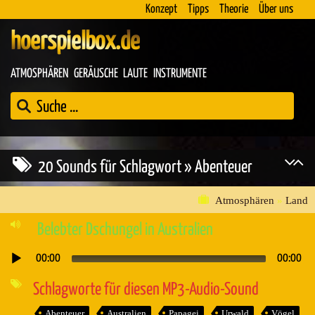
Konzept
Tipps
Theorie
Über uns
hoerspielbox.de
ATMOSPHÄREN
GERÄUSCHE
LAUTE
INSTRUMENTE
20 Sounds für Schlagwort » Abenteuer
Atmosphären
»
Land
Belebter Dschungel in Australien
00:00
00:00
Audio-
Player
Schlagworte für diesen MP3-Audio-Sound
Abenteuer
Australien
Papagei
Urwald
Vögel