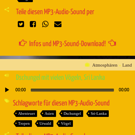
Teile diesen MP3-Audio-Sound per
Infos und MP3-Sound-Download!
Atmosphären
»
Land
Dschungel mit vielen Vögeln, Sri Lanka
00:00
00:00
Audio-
Player
Schlagworte für diesen MP3-Audio-Sound
Abenteuer
Asien
Dschungel
Sri-Lanka
Tropen
Urwald
Vögel