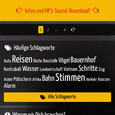
Infos und MP3-Sound-Download!
1
2
…
4
Häufige Schlagworte
Reisen
Bauernhof
Vögel
Baustelle
Auto
Küche
Schritte
Wasser
Kontrabaß
Vietnam
Zug
Landwirtschaft
Stimmen
Bahn
Asien
Plätschern
Knarzen
Afrika
Verkehr
Alarm
Alle Schlagworte
Warum wir Dich brauchen?