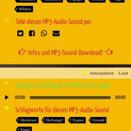
Wildnis
Teile diesen MP3-Audio-Sound per
Infos und MP3-Sound-Download!
Atmosphären
»
Land
Papagei und Kollegen im tiefen Dschungel
00:00
00:00
Audio-
Player
Schlagworte für diesen MP3-Audio-Sound
Abenteuer
Dschungel
Tropen
Urwald
Vögel