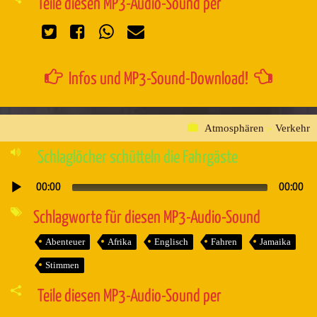
Teile diesen MP3-Audio-Sound per
Infos und MP3-Sound-Download!
Atmosphären
»
Verkehr
Schlaglöcher schütteln die Fahrgäste
00:00
00:00
Audio-
Player
Schlagworte für diesen MP3-Audio-Sound
Abenteuer
Afrika
Englisch
Fahren
Jamaika
Stimmen
Teile diesen MP3-Audio-Sound per