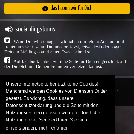
das haben wir für Dich
social dingsbums
Wenn Du twitter magst - wir haben dort einen Account und
freuen uns sehr, wenn Du uns dort favst, retweetest oder sogar
Deinem Lieblingssound einen Tweet schenkst.
Auf facebook haben wir eine Seite für Dich eingerichtet, auf
der Du Dich mit Deinen Freunden vernetzen kannst.
Unsere Internetseite benutzt keine Cookies!
Copyright © Audio Union GbR, 1999 - 2026,
Nutzungsrechte
Manchmal werden Cookies von Diensten Dritter
↗
Impressum
↗
Datenschutzerklärung
↗ | powered by
gesetzt. Es wichtig, dass unsere
SENDEPLATZ
↗
Datenschutzerklärung und die Seite mit den
Nutzungsrechten gelesen werden. Durch die
Nutzung dieser Seite erklären Sie sich
einverstanden.
mehr erfahren