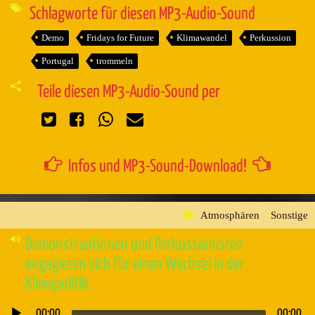
Schlagworte für diesen MP3-Audio-Sound
Demo
Fridays for Future
Klimawandel
Perkussion
Portugal
trommeln
Teile diesen MP3-Audio-Sound per
Infos und MP3-Sound-Download!
Atmosphären
»
Sonstige
Demonstrantinnen und Perkussionisten
engagieren sich für einen Wechsel in der
Klimapolitik.
00:00
00:00