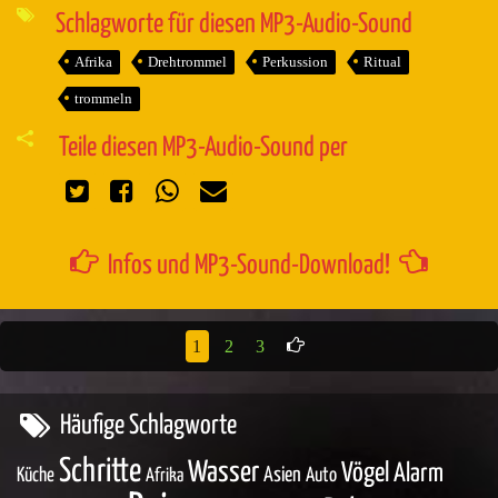
Player
Schlagworte für diesen MP3-Audio-Sound
Afrika
Drehtrommel
Perkussion
Ritual
trommeln
Teile diesen MP3-Audio-Sound per
Infos und MP3-Sound-Download!
1
2
3
Häufige Schlagworte
Schritte
Wasser
Vögel
Alarm
Asien
Küche
Auto
Afrika