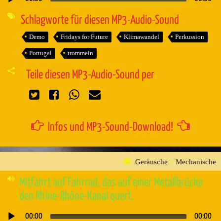
Audio-
Player
Schlagworte für diesen MP3-Audio-Sound
Demo
Fridays for Future
Klimawandel
Perkussion
Portugal
trommeln
Teile diesen MP3-Audio-Sound per
Infos und MP3-Sound-Download!
Geräusche
»
Mechanische
Mitfahrt auf Fahrrad, das auf einer Metallbrücke
den Rhine-Rhône-Kanal quert.
00:00
00:00
Audio-