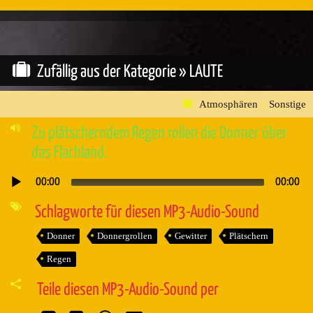
Zufällig aus der Kategorie »
LAUTE
Atmosphären
»
Sonstige
Zu plätscherndem Regen rollen die Donner über
das Flachland.
00:00
00:00
Audio-
Player
Schlagworte für diesen MP3-Audio-Sound
Donner
Donnergrollen
Gewitter
Plätschern
Regen
Teile diesen MP3-Audio-Sound per