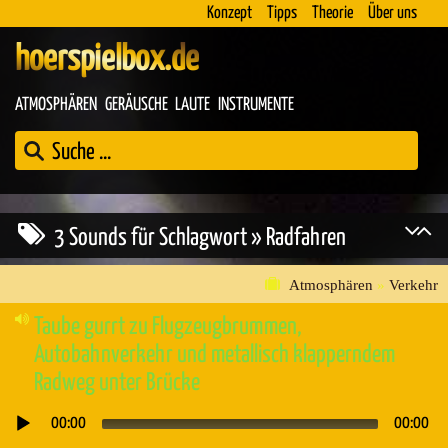
Konzept
Tipps
Theorie
Über uns
hoerspielbox.de
ATMOSPHÄREN
GERÄUSCHE
LAUTE
INSTRUMENTE
3 Sounds für Schlagwort » Radfahren
Atmosphären
»
Verkehr
Taube gurrt zu Flugzeugbrummen,
Autobahnverkehr und metallisch klapperndem
Radweg unter Brücke
00:00
00:00
Audio-
Player