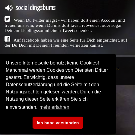
social dingsbums
Wenn Du twitter magst - wir haben dort einen Account und
freuen uns sehr, wenn Du uns dort favst, retweetest oder sogar
Deinem Lieblingssound einen Tweet schenkst.
Auf facebook haben wir eine Seite für Dich eingerichtet, auf
der Du Dich mit Deinen Freunden vernetzen kannst.
Unsere Internetseite benutzt keine Cookies!
Copyright © Audio Union GbR, 1999 - 2026,
Nutzungsrechte
Manchmal werden Cookies von Diensten Dritter
↗
Impressum
↗
Datenschutzerklärung
↗ | powered by
gesetzt. Es wichtig, dass unsere
SENDEPLATZ
↗
Datenschutzerklärung und die Seite mit den
Nutzungsrechten gelesen werden. Durch die
Nutzung dieser Seite erklären Sie sich
einverstanden.
mehr erfahren
Ich habe verstanden