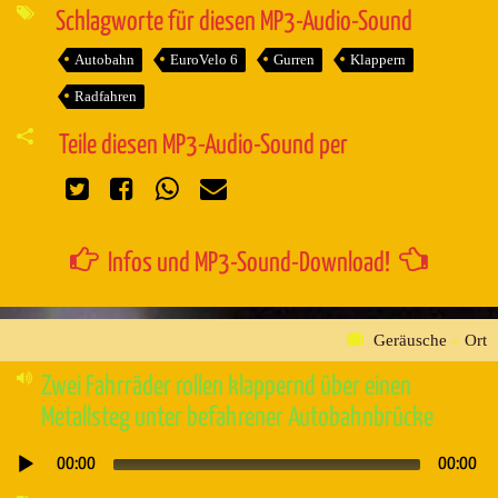
Schlagworte für diesen MP3-Audio-Sound
Autobahn
EuroVelo 6
Gurren
Klappern
Radfahren
Teile diesen MP3-Audio-Sound per
Infos und MP3-Sound-Download!
Geräusche
»
Ort
Zwei Fahrräder rollen klappernd über einen
Metallsteg unter befahrener Autobahnbrücke
00:00
00:00
Audio-
Player