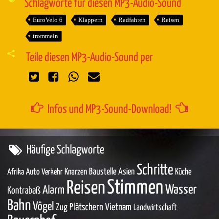
Schlagworte für diesen MP3-Audio-Sound
EuroVelo 6
Klappern
Radfahren
Reisen
trommeln
Teile diesen MP3-Audio-Sound per
Infos und MP3-Sound-Download!
Häufige Schlagworte
Schritte
Baustelle
Asien
Auto
Knarzen
Küche
Afrika
Verkehr
Stimmen
Reisen
Wasser
Alarm
Kontrabaß
Bahn
Vögel
Zug
Plätschern
Vietnam
Landwirtschaft