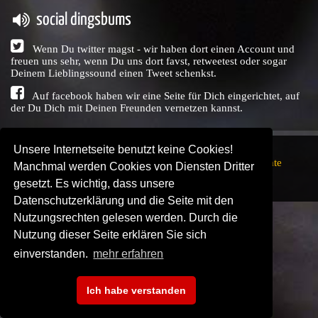
social dingsbums
Wenn Du twitter magst - wir haben dort einen Account und
freuen uns sehr, wenn Du uns dort favst, retweetest oder sogar
Deinem Lieblingssound einen Tweet schenkst.
Auf facebook haben wir eine Seite für Dich eingerichtet, auf
der Du Dich mit Deinen Freunden vernetzen kannst.
Unsere Internetseite benutzt keine Cookies!
Copyright © Audio Union GbR, 1999 - 2026,
Nutzungsrechte
Manchmal werden Cookies von Diensten Dritter
↗
Impressum
↗
Datenschutzerklärung
↗ | powered by
gesetzt. Es wichtig, dass unsere
SENDEPLATZ
↗
Datenschutzerklärung und die Seite mit den
Nutzungsrechten gelesen werden. Durch die
Nutzung dieser Seite erklären Sie sich
einverstanden.
mehr erfahren
Ich habe verstanden