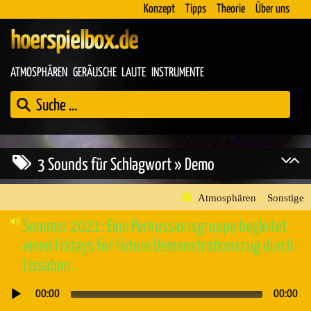
Konzept
Tipps
Theorie
Über uns
hoerspielbox.de
ATMOSPHÄREN
GERÄUSCHE
LAUTE
INSTRUMENTE
3 Sounds für Schlagwort » Demo
Atmosphären
»
Sonstige
Sommer 2021: Eine Perkussionsgruppe begleitet
einen Fridays for Future Demonstrationszug durch
Lissabon.
00:00
00:00
Audio-
Player