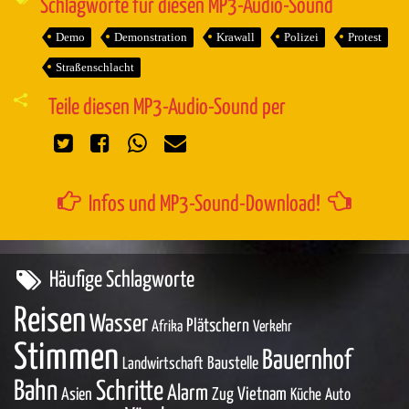
Schlagworte für diesen MP3-Audio-Sound
Demo
Demonstration
Krawall
Polizei
Protest
Straßenschlacht
Teile diesen MP3-Audio-Sound per
Infos und MP3-Sound-Download!
Häufige Schlagworte
Reisen
Wasser
Plätschern
Afrika
Verkehr
Stimmen
Bauernhof
Baustelle
Landwirtschaft
Bahn
Schritte
Alarm
Asien
Zug
Vietnam
Küche
Auto