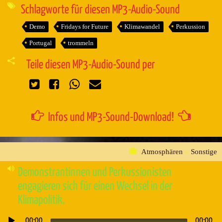
Schlagworte für diesen MP3-Audio-Sound
Demo
Fridays for Future
Klimawandel
Perkussion
Portugal
trommeln
Teile diesen MP3-Audio-Sound per
Infos und MP3-Sound-Download!
Atmosphären
»
Sonstige
Demonstrantinnen und Perkussionisten
engagieren sich für einen Wechsel in der
Klimapolitik.
00:00
00:00