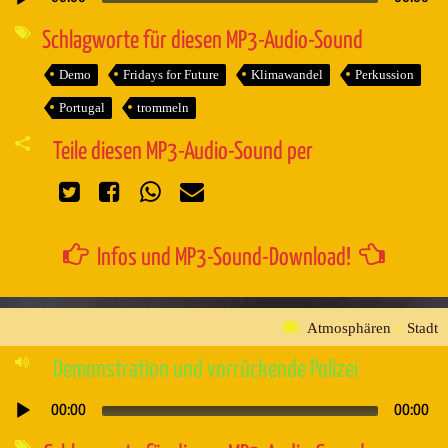
Audio-
Player
Schlagworte für diesen MP3-Audio-Sound
Demo
Fridays for Future
Klimawandel
Perkussion
Portugal
trommeln
Teile diesen MP3-Audio-Sound per
Infos und MP3-Sound-Download!
Atmosphären
»
Stadt
Demonstration und vorrückende Polizei
00:00
00:00
Audio-
Player