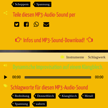
Scheppern
Spannung
Teile diesen MP3-Audio-Sound per
Infos und MP3-Sound-Download!
Instrumente
»
Schlagwerk
Dynamische Improvisation auf einem Klangblech.
00:00
00:00
Audio-
Player
Schlagworte für diesen MP3-Audio-Sound
Bedrohung
Donnerblech
Klangblech
Metall
Spannung
wabern