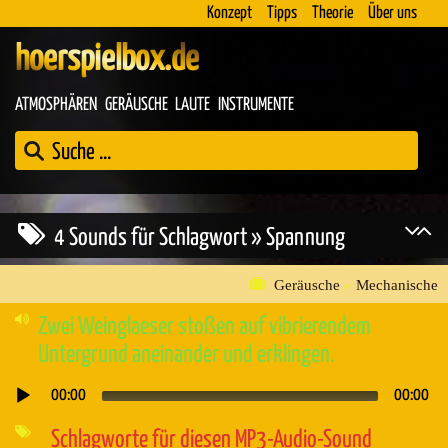
Konzept
Tipps
Theorie
Über uns
hoerspielbox.de
ATMOSPHÄREN
GERÄUSCHE
LAUTE
INSTRUMENTE
4 Sounds für Schlagwort » Spannung
Geräusche
»
Mechanische
Zwei Weinglaeser stoßen auf vibrierendem
Untergrund aneinander und erklingen.
00:00
00:00
Audio-
Player
Schlagworte für diesen MP3-Audio-Sound