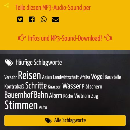
Teile diesen MP3-Audio-Sound per
Infos und MP3-Sound-Download!
Häufige Schlagworte
Reisen
Vögel
Asien
Baustelle
Landwirtschaft
Verkehr
Afrika
Schritte
Wasser
Kontrabaß
Plätschern
Knarzen
Bahn
Bauernhof
Alarm
Vietnam
Zug
Küche
Stimmen
Auto
Alle Schlagworte