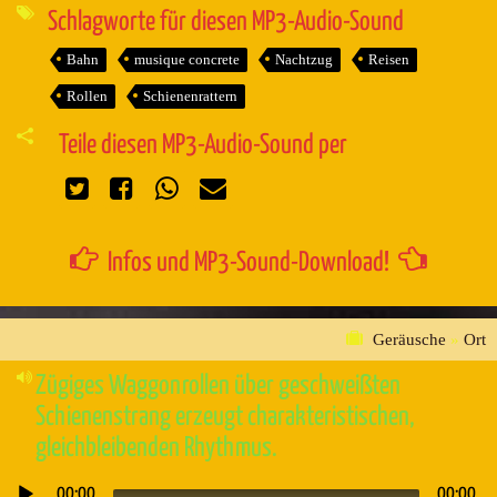
Schlagworte für diesen MP3-Audio-Sound
Bahn
musique concrete
Nachtzug
Reisen
Rollen
Schienenrattern
Teile diesen MP3-Audio-Sound per
Infos und MP3-Sound-Download!
Geräusche
»
Ort
Zügiges Waggonrollen über geschweißten
Schienenstrang erzeugt charakteristischen,
gleichbleibenden Rhythmus.
00:00
00:00