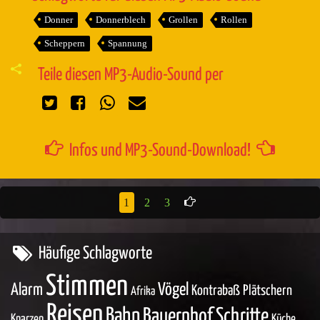
Donner
Donnerblech
Grollen
Rollen
Scheppern
Spannung
Teile diesen MP3-Audio-Sound per
Infos und MP3-Sound-Download!
1
2
3
Häufige Schlagworte
Stimmen
Vögel
Alarm
Kontrabaß
Plätschern
Afrika
Reisen
Bahn
Bauernhof
Schritte
Knarzen
Küche