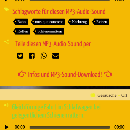
Audio-
Player
Schlagworte für diesen MP3-Audio-Sound
Bahn
musique concrete
Nachtzug
Reisen
Rollen
Schienenrattern
Teile diesen MP3-Audio-Sound per
Infos und MP3-Sound-Download!
Geräusche
»
Ort
Gleichförmige Fahrt im Schlafwagen bei
gelegentlichem Schienenrattern.
00:00
00:00
Audio-