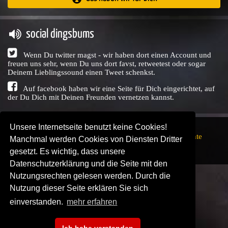
social dingsbums
Wenn Du twitter magst - wir haben dort einen Account und
freuen uns sehr, wenn Du uns dort favst, retweetest oder sogar
Deinem Lieblingssound einen Tweet schenkst.
Auf facebook haben wir eine Seite für Dich eingerichtet, auf
der Du Dich mit Deinen Freunden vernetzen kannst.
Unsere Internetseite benutzt keine Cookies!
Copyright © Audio Union GbR, 1999 - 2026,
Nutzungsrechte
Manchmal werden Cookies von Diensten Dritter
↗
Impressum
↗
Datenschutzerklärung
↗ | powered by
gesetzt. Es wichtig, dass unsere
SENDEPLATZ
↗
Datenschutzerklärung und die Seite mit den
Nutzungsrechten gelesen werden. Durch die
Nutzung dieser Seite erklären Sie sich
einverstanden.
mehr erfahren