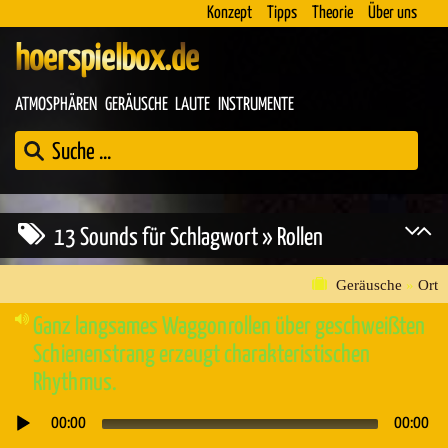
Konzept
Tipps
Theorie
Über uns
hoerspielbox.de
ATMOSPHÄREN
GERÄUSCHE
LAUTE
INSTRUMENTE
13 Sounds für Schlagwort » Rollen
Geräusche
»
Ort
Ganz langsames Waggonrollen über geschweißten
Schienenstrang erzeugt charakteristischen
Rhythmus.
00:00
00:00
Audio-
Player