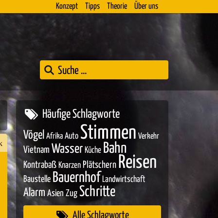
Konzept
Tipps
Theorie
Über uns
Häufige Schlagworte
Stimmen
Vögel
Auto
Afrika
Verkehr
k
Bahn
Wasser
Vietnam
Küche
Reisen
Kontrabaß
Plätschern
Knarzen
Bauernhof
Baustelle
Landwirtschaft
n
Schritte
Alarm
Asien
Zug
er
Alle Schlagworte