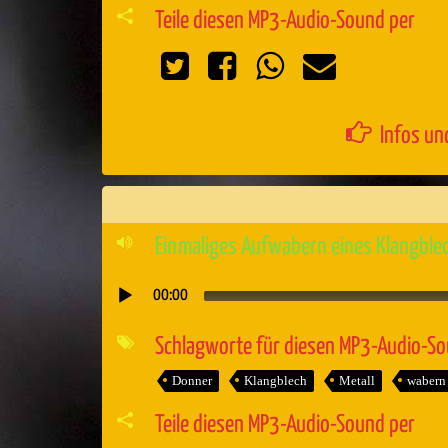
Teile diesen MP3-Audio-Sound per
Infos un
Einmaliges Aufwabern eines Klangble
00:00
Audio-
Player
Schlagworte für diesen MP3-Audio-S
Donner
Klangblech
Metall
wabern
Teile diesen MP3-Audio-Sound per