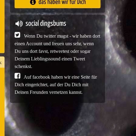
das haben wir für Dich
e
social dingsbums
Wenn Du twitter magst - wir haben dort
einen Account und freuen uns sehr, wenn
Du uns dort favst, retweetest oder sogar
Deinem Lieblingssound einen Tweet
k
schenkst.
Auf facebook haben wir eine Seite für
Dich eingerichtet, auf der Du Dich mit
n
Deinen Freunden vernetzen kannst.
er
e