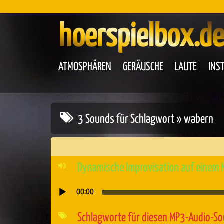
hoerspielbox.de
ATMOSPHÄREN
GERÄUSCHE
LAUTE
INS
3 Sounds für Schlagwort » wabern
Dynamische Improvisation auf einem 
00:00
Audio-
Player
Schlagworte für diesen MP3-Audio-S