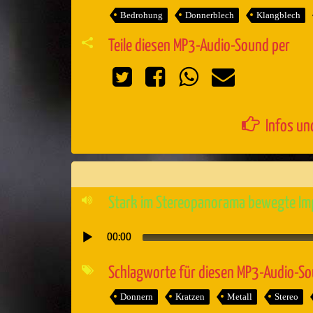
Bedrohung
Donnerblech
Klangblech
Teile diesen MP3-Audio-Sound per
Infos un
Stark im Stereopanorama bewegte Im
00:00
Audio-
Player
Schlagworte für diesen MP3-Audio-S
Donnern
Kratzen
Metall
Stereo