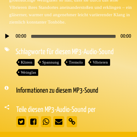
Vibrieren ihres Standortes aneinanderstoßen und erklingen – ein
gläserner, warmer und angenehmer leicht variierender Klang in
ziemlich konstanter Tonhöhe.
00:00
00:00
Audio-
Player
Schlagworte für diesen MP3-Audio-Sound
Klirren
Spannung
Tremolo
Vibrieren
Weinglas
Informationen zu diesem MP3-Sound
Teile diesen MP3-Audio-Sound per