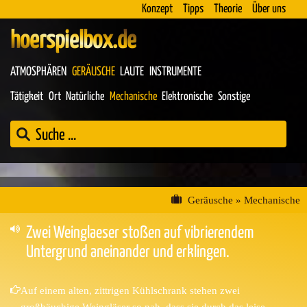
Konzept
Tipps
Theorie
Über uns
hoerspielbox.de
ATMOSPHÄREN
GERÄUSCHE
LAUTE
INSTRUMENTE
Tätigkeit
Ort
Natürliche
Mechanische
Elektronische
Sonstige
Geräusche
»
Mechanische
Zwei Weinglaeser stoßen auf vibrierendem
Untergrund aneinander und erklingen.
Auf einem alten, zittrigen Kühlschrank stehen zwei
großbäuchige Weingläser so nah, dass sie durch das leise