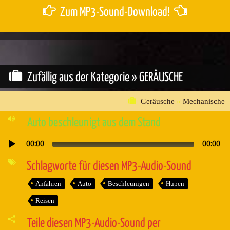
Zum MP3-Sound-Download!
Zufällig aus der Kategorie »
GERÄUSCHE
Geräusche
»
Mechanische
Auto beschleunigt aus dem Stand
00:00
00:00
Audio-
Player
Schlagworte für diesen MP3-Audio-Sound
Anfahren
Auto
Beschleunigen
Hupen
Reisen
Teile diesen MP3-Audio-Sound per