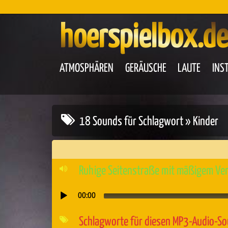
hoerspielbox.de
ATMOSPHÄREN
GERÄUSCHE
LAUTE
INS
18 Sounds für Schlagwort » Kinder
Ruhige Seitenstraße mit mäßigem Ver
00:00
Audio-
Player
Schlagworte für diesen MP3-Audio-S