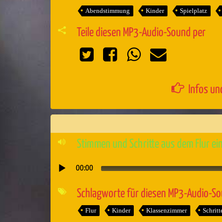
Abendstimmung
Kinder
Spielplatz
Teile diesen MP3-Audio-Sound per
Infos un
Stimmen und Schritte aus dem Flur ei
00:00
Audio-
Player
Schlagworte für diesen MP3-Audio-S
Flur
Kinder
Klassenzimmer
Schritt