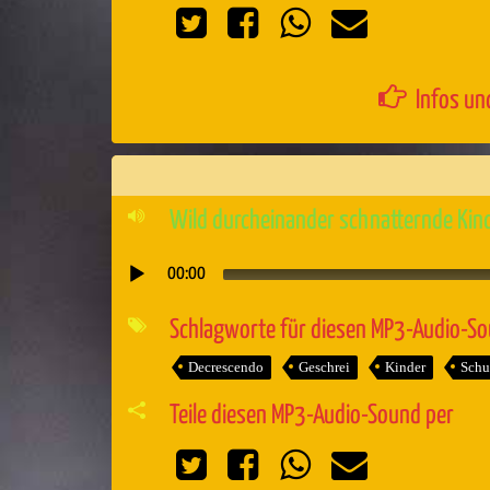
Infos un
Wild durcheinander schnatternde Ki
00:00
Audio-
Player
Schlagworte für diesen MP3-Audio-S
Decrescendo
Geschrei
Kinder
Schu
Teile diesen MP3-Audio-Sound per