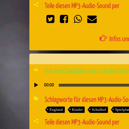
Teile diesen MP3-Audio-Sound per
Infos un
Auf dem Spielplatz oder Schulhof in E
00:00
Audio-
Player
Schlagworte für diesen MP3-Audio-S
England
Kinder
Schulhof
Spielpla
Teile diesen MP3-Audio-Sound per