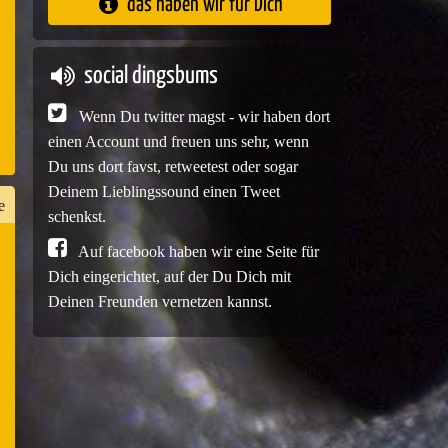
das haben wir für Dich
e
social dingsbums
Wenn Du twitter magst - wir haben dort
einen Account und freuen uns sehr, wenn
Du uns dort favst, retweetest oder sogar
Deinem Lieblingssound einen Tweet
e
schenkst.
Auf facebook haben wir eine Seite für
Dich eingerichtet, auf der Du Dich mit
n
Deinen Freunden vernetzen kannst.
er
e