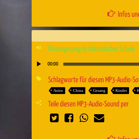
Infos un
Kindergesang in chinesischer Schule
00:00
Audio-
Player
Schlagworte für diesen MP3-Audio-S
Asien
China
Gesang
Kinder
K
Teile diesen MP3-Audio-Sound per