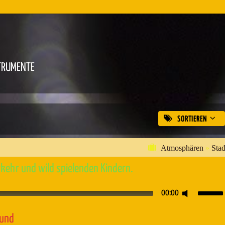
TRUMENTE
SORTIEREN
Atmosphären
»
Stad
kehr und wild spielenden Kindern.
Pfeiltaste
00:00
Hoch/Runt
benutzen,
ound