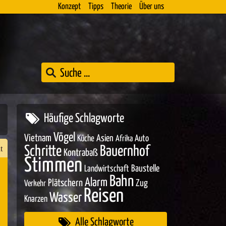
Konzept
Tipps
Theorie
Über uns
Häufige Schlagworte
Vögel
Vietnam
Asien
Küche
Auto
Afrika
t
Schritte
Bauernhof
Kontrabaß
Stimmen
Baustelle
Landwirtschaft
Bahn
Alarm
Plätschern
Zug
Verkehr
n
Reisen
Wasser
Knarzen
er
Alle Schlagworte