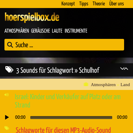
Konzept
Tipps
Theorie
Über uns
hoerspielbox.de
ATMOSPHÄREN
GERÄUSCHE
LAUTE
INSTRUMENTE
3 Sounds für Schlagwort » Schulhof
Atmosphären
»
Land
Israel: Kinder und Verkäufer auf Platz oder am
Strand
00:00
00:00
Audio-
Player
Schlagworte für diesen MP3-Audio-Sound