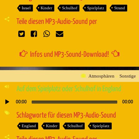
Israel
Kinder
Schulhof
Spielplatz
Strand
Teile diesen MP3-Audio-Sound per
Infos und MP3-Sound-Download!
Atmosphären
»
Sonstige
Auf dem Spielplatz oder Schulhof in England
00:00
00:00
Audio-
Player
Schlagworte für diesen MP3-Audio-Sound
England
Kinder
Schulhof
Spielplatz