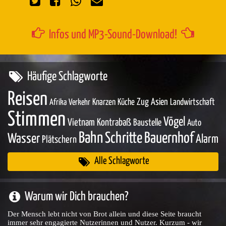
Infos und MP3-Sound-Download!
Häufige Schlagworte
Reisen
Zug
Asien
Knarzen
Küche
Landwirtschaft
Afrika
Verkehr
Stimmen
Vögel
Vietnam
Kontrabaß
Baustelle
Auto
Bahn
Schritte
Bauernhof
Wasser
Alarm
Plätschern
Alle Schlagworte
Warum wir Dich brauchen?
Der Mensch lebt nicht von Brot allein und diese Seite braucht
immer sehr engagierte Nutzerinnen und Nutzer. Kurzum - wir