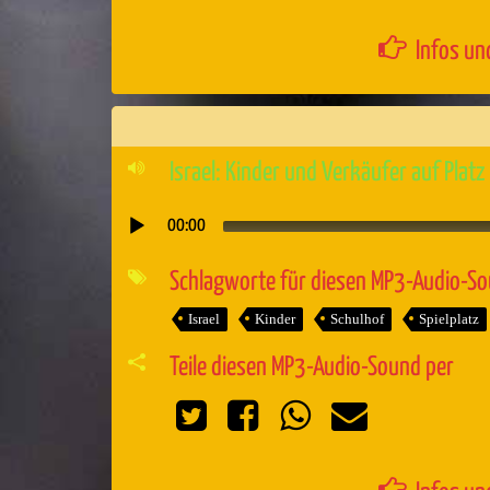
Infos un
Israel: Kinder und Verkäufer auf Plat
00:00
Audio-
Player
Schlagworte für diesen MP3-Audio-S
Israel
Kinder
Schulhof
Spielplatz
Teile diesen MP3-Audio-Sound per