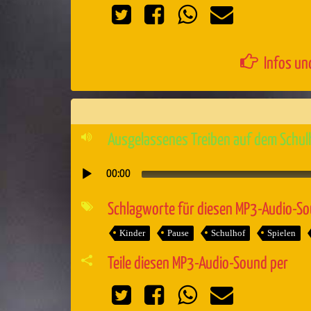
Infos un
Ausgelassenes Treiben auf dem Schulh
00:00
Audio-
Player
Schlagworte für diesen MP3-Audio-S
Kinder
Pause
Schulhof
Spielen
Teile diesen MP3-Audio-Sound per