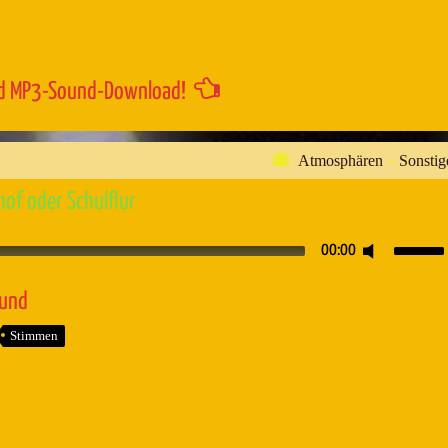
regeln.
d MP3-Sound-Download!
Atmosphären
»
Sonstig
of oder Schulflur
Pfeiltaste
00:00
Hoch/Runt
benutzen,
ound
um
Stimmen
die
Lautstärk
zu
regeln.