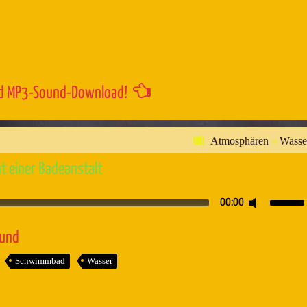
Lautstärk
zu
regeln.
d MP3-Sound-Download!
Atmosphären
»
Wasse
 einer Badeanstalt
Pfeiltaste
00:00
Hoch/Runt
benutzen,
ound
um
Schwimmbad
Wasser
die
Lautstärk
zu