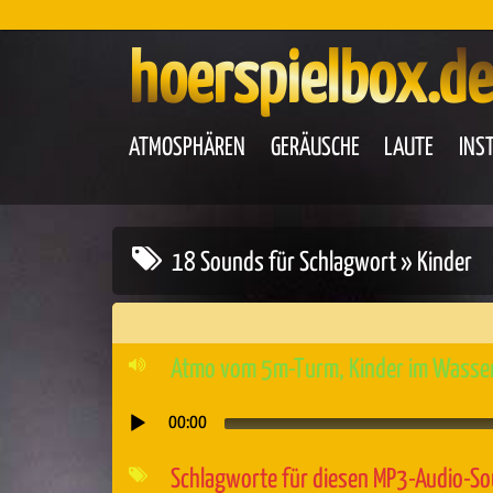
hoerspielbox.de
ATMOSPHÄREN
GERÄUSCHE
LAUTE
INS
18 Sounds für Schlagwort » Kinder
Atmo vom 5m-Turm, Kinder im Wasse
00:00
Audio-
Player
Schlagworte für diesen MP3-Audio-S