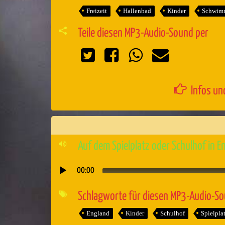
Freizeit
Hallenbad
Kinder
Schwim
Teile diesen MP3-Audio-Sound per
Infos un
Auf dem Spielplatz oder Schulhof in E
00:00
Audio-
Player
Schlagworte für diesen MP3-Audio-S
England
Kinder
Schulhof
Spielpla