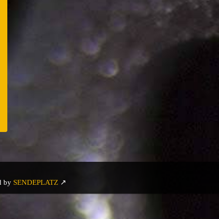
er
e
d by
SENDEPLATZ
↗