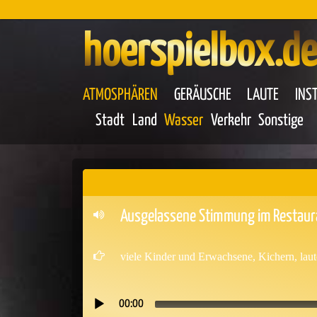
hoerspielbox.de
ATMOSPHÄREN
GERÄUSCHE
LAUTE
INS
Stadt
Land
Wasser
Verkehr
Sonstige
Ausgelassene Stimmung im Restaura
viele Kinder und Erwachsene, Kichern, laute
00:00
Audio-