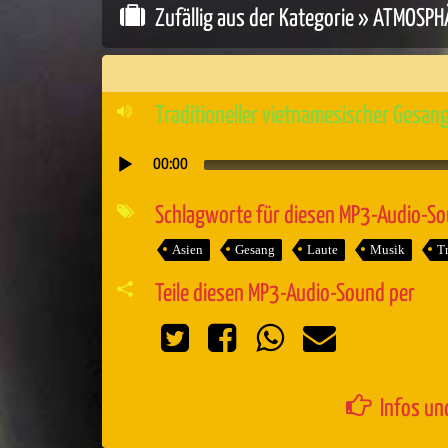
Zufällig aus der Kategorie »
ATMOSPH
Traditioneller vietnamesischer Gesa
00:00
Audio-
Player
Schlagworte für diesen MP3-Audio-S
Asien
Gesang
Laute
Musik
Tr
Teile diesen MP3-Audio-Sound per
Infos un