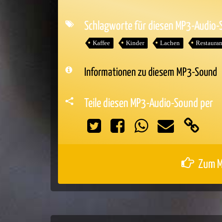
Player
Schlagworte für diesen MP3-Audio
Kaffee
Kinder
Lachen
Restauran
Informationen zu diesem MP3-Sound
Teile diesen MP3-Audio-Sound per
Zum M