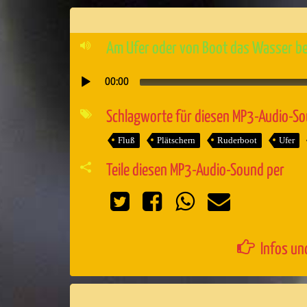
Am Ufer oder von Boot das Wasser b
00:00
Audio-
Player
Schlagworte für diesen MP3-Audio-S
Fluß
Plätschern
Ruderboot
Ufer
Teile diesen MP3-Audio-Sound per
Infos un