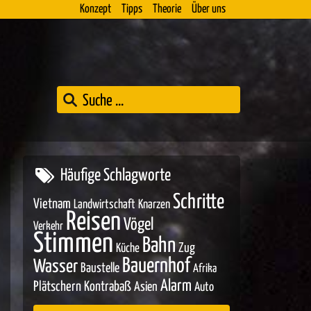
Konzept
Tipps
Theorie
Über uns
Häufige Schlagworte
Schritte
Vietnam
Landwirtschaft
Knarzen
Reisen
Vögel
Verkehr
Stimmen
Bahn
Zug
Küche
Bauernhof
Wasser
Baustelle
Afrika
Alarm
Plätschern
Kontrabaß
Asien
Auto