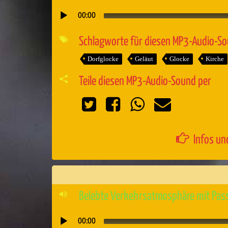
00:00
Audio-
Player
Schlagworte für diesen MP3-Audio-S
Dorfglocke
Geläut
Glocke
Kirche
Teile diesen MP3-Audio-Sound per
Infos un
Belebte Verkehrsatmosphäre mit Pas
00:00
Audio-