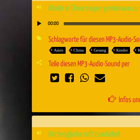
Kinder in China singen gemeinsam zu
00:00
Audio-
Player
Schlagworte für diesen MP3-Audio-S
Asien
China
Gesang
Kinder
K
Teile diesen MP3-Audio-Sound per
Infos un
Kirchenglocke ruft zum Gebet