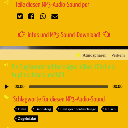
Teile diesen MP3-Audio-Sound per
Infos und MP3-Sound-Download!
Atmosphären
»
Verkehr
Ein Zug kommt mit Hornsignal näher, fährt ein,
hupt nochmals und hält
00:00
00:00
Audio-
Player
Schlagworte für diesen MP3-Audio-Sound
Bahn
Bahnsteig
Lautsprecherdurchsage
Reisen
Zugeinfahrt