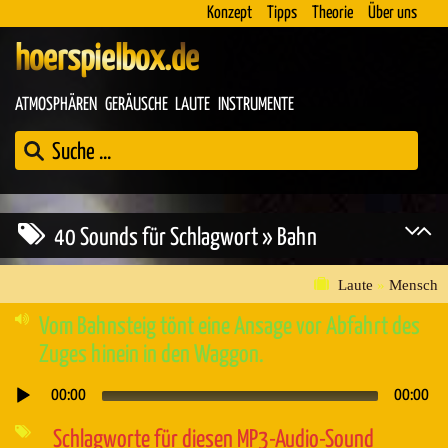
Konzept
Tipps
Theorie
Über uns
hoerspielbox.de
ATMOSPHÄREN
GERÄUSCHE
LAUTE
INSTRUMENTE
40 Sounds für Schlagwort » Bahn
Laute
»
Mensch
Vom Bahnsteig tönt eine Ansage vor Abfahrt des
Zuges hinein in den Waggon.
00:00
00:00
Audio-
Player
Schlagworte für diesen MP3-Audio-Sound