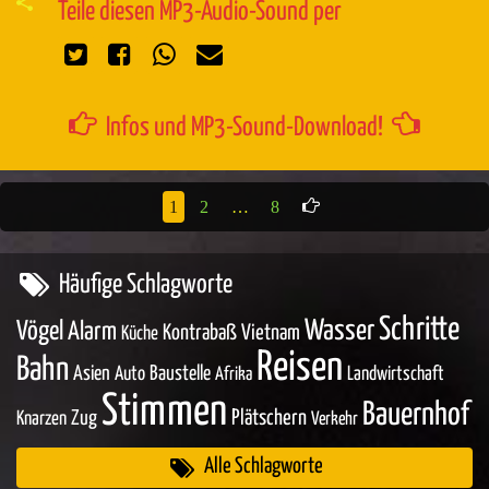
Teile diesen MP3-Audio-Sound per
Infos und MP3-Sound-Download!
1
2
…
8
Häufige Schlagworte
Schritte
Wasser
Vögel
Alarm
Kontrabaß
Vietnam
Küche
Reisen
Bahn
Asien
Baustelle
Auto
Landwirtschaft
Afrika
Stimmen
Bauernhof
Zug
Plätschern
Knarzen
Verkehr
Alle Schlagworte