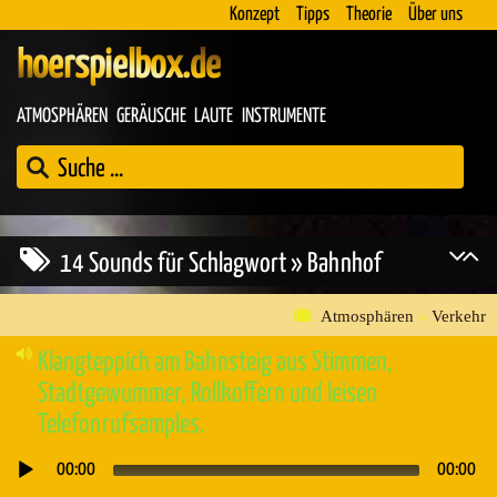
Konzept
Tipps
Theorie
Über uns
hoerspielbox.de
ATMOSPHÄREN
GERÄUSCHE
LAUTE
INSTRUMENTE
14 Sounds für Schlagwort » Bahnhof
Atmosphären
»
Verkehr
Klangteppich am Bahnsteig aus Stimmen,
Stadtgewummer, Rollkoffern und leisen
Telefonrufsamples.
00:00
00:00
Audio-
Player