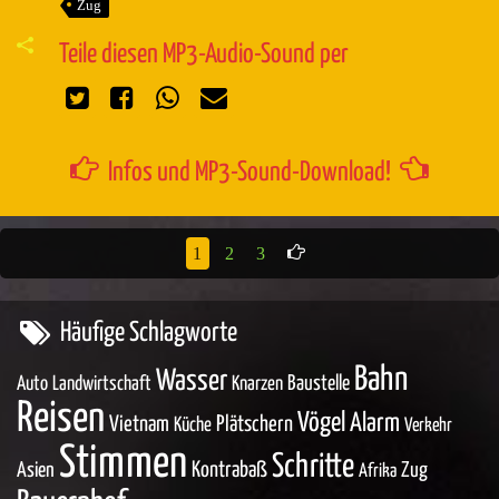
Zug
Teile diesen MP3-Audio-Sound per
Infos und MP3-Sound-Download!
1
2
3
Häufige Schlagworte
Bahn
Wasser
Baustelle
Auto
Landwirtschaft
Knarzen
Reisen
Vögel
Alarm
Vietnam
Plätschern
Küche
Verkehr
Stimmen
Schritte
Asien
Kontrabaß
Zug
Afrika