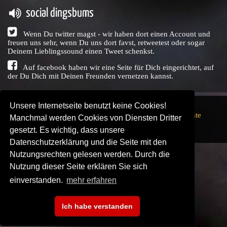
social dingsbums
Wenn Du twitter magst - wir haben dort einen Account und
freuen uns sehr, wenn Du uns dort favst, retweetest oder sogar
Deinem Lieblingssound einen Tweet schenkst.
Auf facebook haben wir eine Seite für Dich eingerichtet, auf
der Du Dich mit Deinen Freunden vernetzen kannst.
Unsere Internetseite benutzt keine Cookies!
Copyright © Audio Union GbR, 1999 - 2026,
Nutzungsrechte
Manchmal werden Cookies von Diensten Dritter
↗
Impressum
↗
Datenschutzerklärung
↗ | powered by
gesetzt. Es wichtig, dass unsere
SENDEPLATZ
↗
Datenschutzerklärung und die Seite mit den
Nutzungsrechten gelesen werden. Durch die
Nutzung dieser Seite erklären Sie sich
einverstanden.
mehr erfahren
Ich habe verstanden