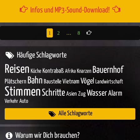
Infos und MP3-Sound-Download!
1
2
…
8
Häufige Schlagworte
Reisen
Bauernhof
Kontrabaß
Küche
Knarzen
Afrika
Bahn
Vögel
Plätschern
Baustelle
Vietnam
Landwirtschaft
Stimmen
Schritte
Wasser
Alarm
Asien
Zug
Auto
Verkehr
Alle Schlagworte
Warum wir Dich brauchen?