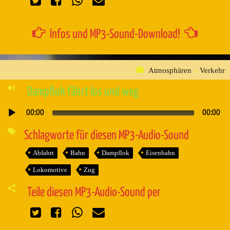
Infos und MP3-Sound-Download!
Atmosphären
»
Verkehr
Dampflok fährt los und weg
00:00
00:00
Audio-
Player
Schlagworte für diesen MP3-Audio-Sound
Abfahrt
Bahn
Dampflok
Eisenbahn
Lokomotive
Zug
Teile diesen MP3-Audio-Sound per