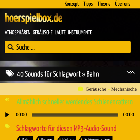
Konzept
Tipps
Theorie
Über uns
hoerspielbox.de
ATMOSPHÄREN
GERÄUSCHE
LAUTE
INSTRUMENTE
40 Sounds für Schlagwort » Bahn
Geräusche
»
Mechanische
Allmählich schneller werdendes Schienenrattern
00:00
00:00
Audio-
Player
Schlagworte für diesen MP3-Audio-Sound
Bahn
Reisen
Rollen
Schienenrattern