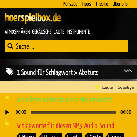
Konzept
Tipps
Theorie
Über uns
hoerspielbox.de
ATMOSPHÄREN
GERÄUSCHE
LAUTE
INSTRUMENTE
1 Sound für Schlagwort » Absturz
Laute
»
Sonstige
Schlechtes elektronisches Mückenimitat
00:00
00:00
Audio-
Player
Schlagworte für diesen MP3-Audio-Sound
Absturz
Flugzeug
Insekt
Mücke
Surren