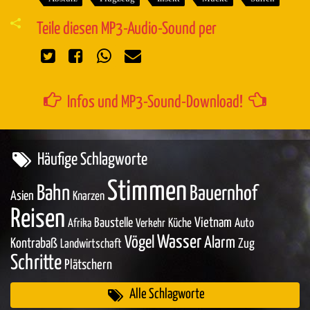
Teile diesen MP3-Audio-Sound per
Infos und MP3-Sound-Download!
Häufige Schlagworte
Stimmen
Bahn
Bauernhof
Asien
Knarzen
Reisen
Baustelle
Vietnam
Küche
Auto
Afrika
Verkehr
Wasser
Vögel
Alarm
Kontrabaß
Zug
Landwirtschaft
Schritte
Plätschern
Alle Schlagworte