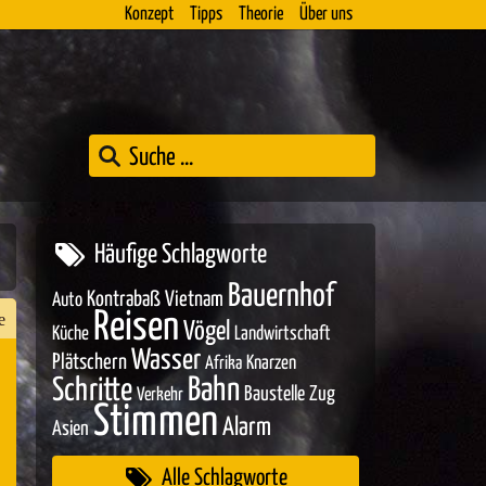
Konzept
Tipps
Theorie
Über uns
Häufige Schlagworte
Bauernhof
Kontrabaß
Vietnam
Auto
Reisen
e
Vögel
Küche
Landwirtschaft
Wasser
Plätschern
Knarzen
Afrika
Bahn
Schritte
Baustelle
Zug
Verkehr
n
Stimmen
Alarm
Asien
er
Alle Schlagworte