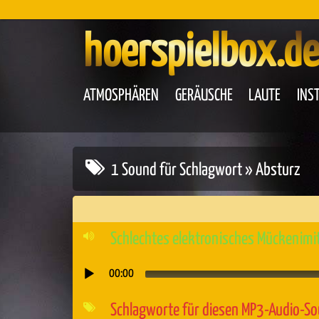
hoerspielbox.de
ATMOSPHÄREN
GERÄUSCHE
LAUTE
INS
1 Sound für Schlagwort » Absturz
Schlechtes elektronisches Mückenimi
00:00
Audio-
Player
Schlagworte für diesen MP3-Audio-S