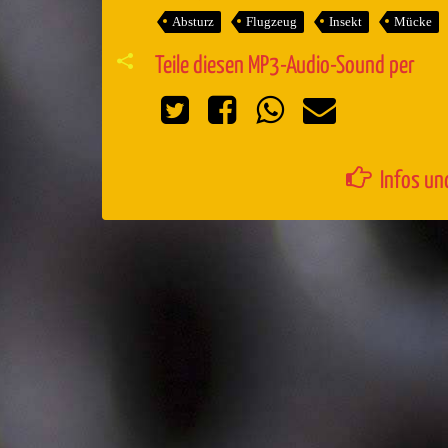
Absturz
Flugzeug
Insekt
Mücke
Teile diesen MP3-Audio-Sound per
Infos un