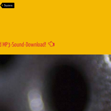
um
Surren
die
Lautstärk
zu
regeln.
d MP3-Sound-Download!