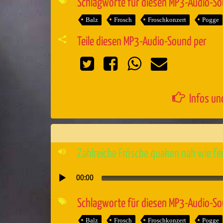
Schlagworte für diesen MP3-Audio-S
Balz
Frosch
Froschkonzert
Pogge
Teile diesen MP3-Audio-Sound per
Infos un
Zahlreiche Frösche quaken nah wie fe
00:00
Audio-
Player
Schlagworte für diesen MP3-Audio-S
Balz
Frosch
Froschkonzert
Pogge