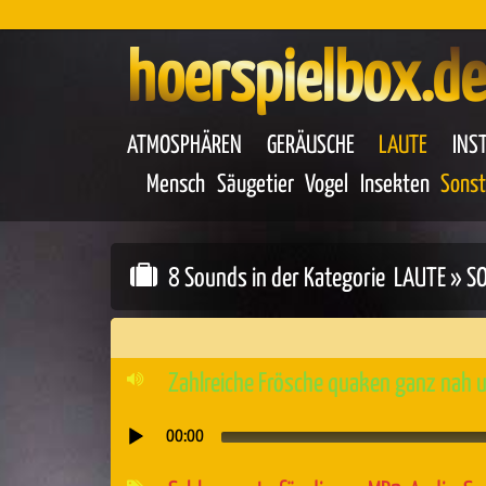
hoerspielbox.de
ATMOSPHÄREN
GERÄUSCHE
LAUTE
INS
Mensch
Säugetier
Vogel
Insekten
Sonst
8 Sounds in der Kategorie
LAUTE
» SO
Zahlreiche Frösche quaken ganz nah u
00:00
Audio-
Player