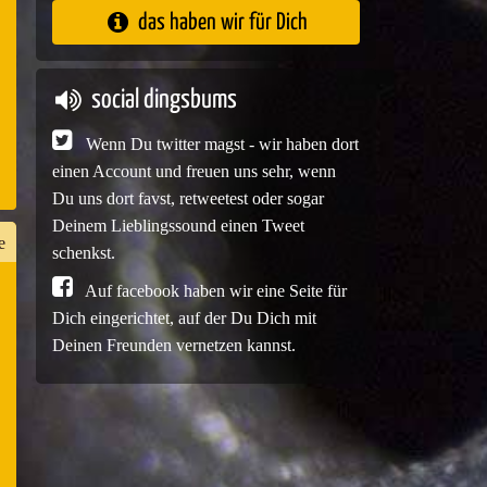
das haben wir für Dich
e
social dingsbums
Wenn Du twitter magst - wir haben dort
einen Account und freuen uns sehr, wenn
Du uns dort favst, retweetest oder sogar
Deinem Lieblingssound einen Tweet
e
schenkst.
Auf facebook haben wir eine Seite für
Dich eingerichtet, auf der Du Dich mit
n
Deinen Freunden vernetzen kannst.
er
e