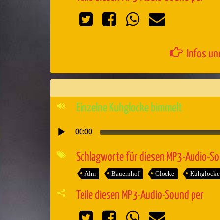
Infos un
Einzelne Kuhglocke bimmelt
00:00
Audio-
Player
Schlagworte für diesen MP3-Audio-S
Alm
Bauernhof
Glocke
Kuhglocke
Teile diesen MP3-Audio-Sound per