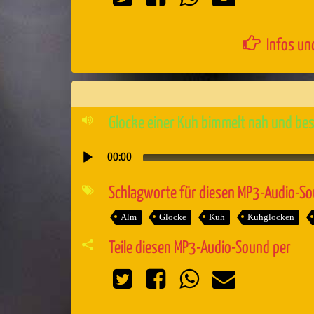
Infos un
Glocke einer Kuh bimmelt nah und be
00:00
Audio-
Player
Schlagworte für diesen MP3-Audio-S
Alm
Glocke
Kuh
Kuhglocken
Teile diesen MP3-Audio-Sound per