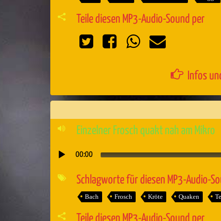
Teile diesen MP3-Audio-Sound per
Infos un
Einzelner Frosch quakt nah am Mikro
00:00
Audio-
Player
Schlagworte für diesen MP3-Audio-S
Bach
Frosch
Kröte
Quaken
Te
Teile diesen MP3-Audio-Sound per