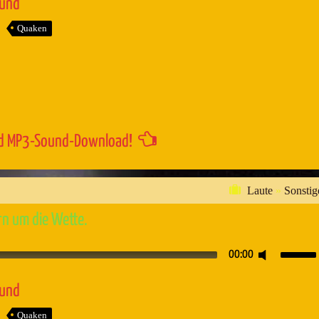
ound
um
Quaken
die
Lautstärk
zu
regeln.
d MP3-Sound-Download!
Laute
»
Sonstig
rn um die Wette.
Pfeiltaste
00:00
Hoch/Runt
benutzen,
ound
um
Quaken