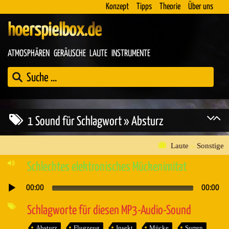
Konzept
Tipps
Theorie
Über uns
hoerspielbox.de
ATMOSPHÄREN
GERÄUSCHE
LAUTE
INSTRUMENTE
1 Sound für Schlagwort » Absturz
Laute
»
Sonstige
Schlechtes elektronisches Mückenimitat
00:00
00:00
Audio-
Player
Schlagworte für diesen MP3-Audio-Sound
Absturz
Flugzeug
Insekt
Mücke
Surren