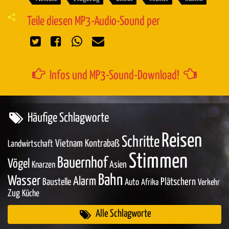
Teile diesen MP3-Audio-Sound per
Infos und MP3-Sound-Download!
Häufige Schlagworte
Reisen
Schritte
Vietnam
Kontrabaß
Landwirtschaft
Stimmen
Bauernhof
Vögel
Asien
Knarzen
Bahn
Wasser
Alarm
Baustelle
Plätschern
Auto
Afrika
Verkehr
Zug
Küche
Alle Schlagworte