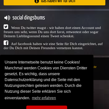
das haben wir für Dich
social dingsbums
Wenn Du twitter magst - wir haben dort einen Account und
freuen uns sehr, wenn Du uns dort favst, retweetest oder sogar
Deinem Lieblingssound einen Tweet schenkst.
Auf facebook haben wir eine Seite für Dich eingerichtet, auf
der Du Dich mit Deinen Freunden vernetzen kannst.
Unsere Internetseite benutzt keine Cookies!
Copyright © Audio Union GbR, 1999 - 2026,
Nutzungsrechte
Manchmal werden Cookies von Diensten Dritter
↗
Impressum
↗
Datenschutzerklärung
↗ | powered by
gesetzt. Es wichtig, dass unsere
SENDEPLATZ
↗
Datenschutzerklärung und die Seite mit den
Nutzungsrechten gelesen werden. Durch die
Nutzung dieser Seite erklären Sie sich
einverstanden.
mehr erfahren