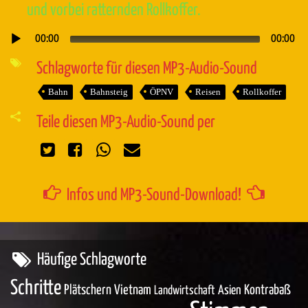
und vorbei ratternden Rollkoffer.
00:00
00:00
Audio-
Player
Schlagworte für diesen MP3-Audio-Sound
Bahn
Bahnsteig
ÖPNV
Reisen
Rollkoffer
Teile diesen MP3-Audio-Sound per
Infos und MP3-Sound-Download!
Häufige Schlagworte
Schritte
Plätschern
Vietnam
Asien
Kontrabaß
Landwirtschaft