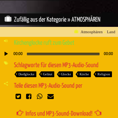
Zufällig aus der Kategorie »
ATMOSPHÄREN
Atmosphären
»
Land
Kirchenglocke ruft zum Gebet
00:00
00:00
Audio-
Player
Schlagworte für diesen MP3-Audio-Sound
Dorfglocke
Geläut
Glocke
Kirche
Religion
Teile diesen MP3-Audio-Sound per
Infos und MP3-Sound-Download!