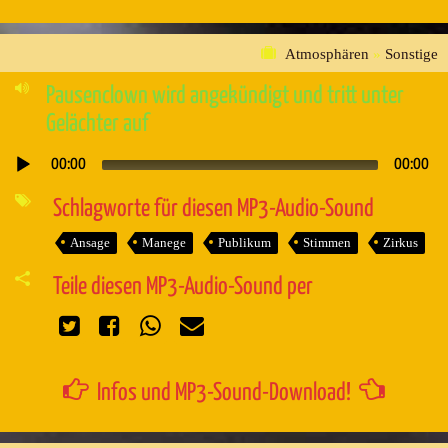
Atmosphären
»
Sonstige
Pausenclown wird angekündigt und tritt unter
Gelächter auf
00:00
00:00
Audio-
Player
Schlagworte für diesen MP3-Audio-Sound
Ansage
Manege
Publikum
Stimmen
Zirkus
Teile diesen MP3-Audio-Sound per
Infos und MP3-Sound-Download!