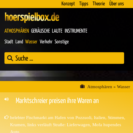
Konzept
Tipps
Theorie
Über uns
hoerspielbox.de
ATMOSPHÄREN
GERÄUSCHE
LAUTE
INSTRUMENTE
Stadt
Land
Wasser
Verkehr
Sonstige
Atmosphären
»
Wasser
Marktschreier preisen ihre Waren an
belebter Fischmarkt am Hafen von Pozzuoli, Italien, Stimmen,
Kramen, links verläuft Straße: Lieferwagen, Mofa hupendes
Auto