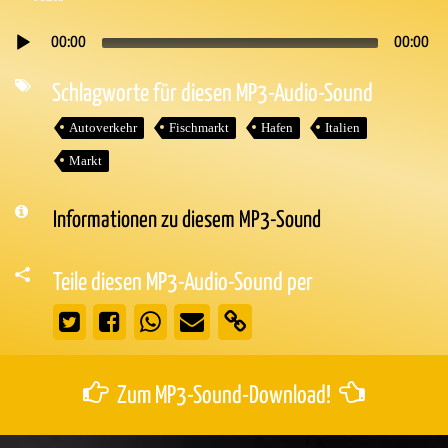
00:00
00:00
Audio-
Player
Schlagworte für diesen MP3-Audio-Sound
Autoverkehr
Fischmarkt
Hafen
Italien
Markt
Informationen zu diesem MP3-Sound
Teile diesen MP3-Audio-Sound per
Zum MP3-Sound-Download!