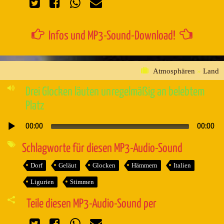
Infos und MP3-Sound-Download!
Atmosphären
»
Land
Drei Glocken läuten unregelmäßig an belebtem
Platz
00:00
00:00
Audio-
Player
Schlagworte für diesen MP3-Audio-Sound
Dorf
Geläut
Glocken
Hämmern
Italien
Ligurien
Stimmen
Teile diesen MP3-Audio-Sound per