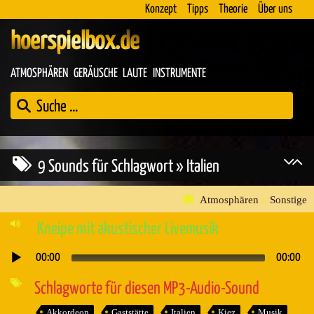
Konzept
Tipps
Theorie
Über uns
hoerspielbox.de
ATMOSPHÄREN
GERÄUSCHE
LAUTE
INSTRUMENTE
9 Sounds für Schlagwort » Italien
Atmosphären
»
Sonstige
Kneipe mit akustischer Livemusik
00:00
00:00
Audio-
Player
Schlagworte für diesen MP3-Audio-Sound
Akkordeon
Gaststätte
Italien
Kiez
Musik