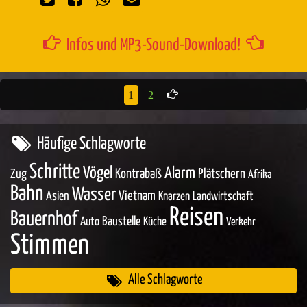
Infos und MP3-Sound-Download!
1
2
Häufige Schlagworte
Schritte
Vögel
Alarm
Zug
Kontrabaß
Plätschern
Afrika
Bahn
Wasser
Asien
Vietnam
Knarzen
Landwirtschaft
Reisen
Bauernhof
Baustelle
Auto
Küche
Verkehr
Stimmen
Alle Schlagworte