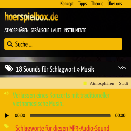
Konzept
Tipps
Theorie
Über uns
hoerspielbox.de
ATMOSPHÄREN
GERÄUSCHE
LAUTE
INSTRUMENTE
18 Sounds für Schlagwort » Musik
Atmosphären
»
Stadt
Verlassen eines Konzerts mit traditioneller
vietnamesische Musik.
00:00
00:00
Audio-
Player
Schlagworte für diesen MP3-Audio-Sound