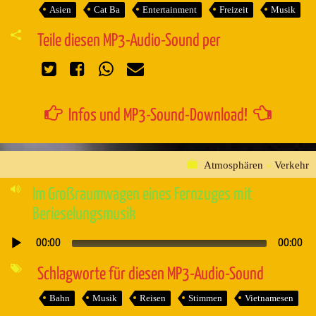
Asien
Cat Ba
Entertainment
Freizeit
Musik
Teile diesen MP3-Audio-Sound per
Infos und MP3-Sound-Download!
Atmosphären
»
Verkehr
Im Großraumwagen eines Fernzuges mit
Berieselungsmusik
00:00
00:00
Audio-
Player
Schlagworte für diesen MP3-Audio-Sound
Bahn
Musik
Reisen
Stimmen
Vietnamesen