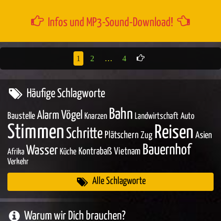
Infos und MP3-Sound-Download!
1
2
…
4
Häufige Schlagworte
Bahn
Vögel
Alarm
Baustelle
Knarzen
Landwirtschaft
Auto
Stimmen
Reisen
Schritte
Plätschern
Zug
Asien
Bauernhof
Wasser
Kontrabaß
Vietnam
Küche
Afrika
Verkehr
Alle Schlagworte
Warum wir Dich brauchen?