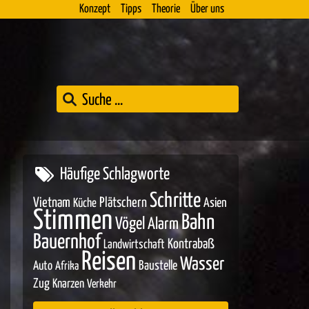
Konzept
Tipps
Theorie
Über uns
Häufige Schlagworte
Schritte
Vietnam
Plätschern
Asien
Küche
Stimmen
Bahn
Vögel
Alarm
Bauernhof
Kontrabaß
Landwirtschaft
Reisen
Wasser
Baustelle
Auto
Afrika
Zug
Knarzen
Verkehr