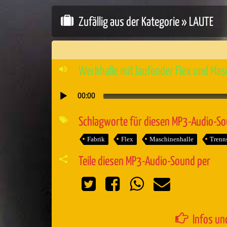
Zufällig aus der Kategorie »
LAUTE
Werkhalle mit laufender Flex und Mas
00:00
Audio-
Player
Schlagworte für diesen MP3-Audio-S
Fabrik
Flex
Maschinenhalle
Trenns
Teile diesen MP3-Audio-Sound per
Infos un