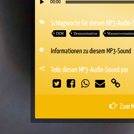
00:00
Audio-
Player
Schlagworte für diesen MP3-Audio
DDR
Demonstration
Massenversamm
Informationen zu diesem MP3-Sound
Teile diesen MP3-Audio-Sound per
Zum M