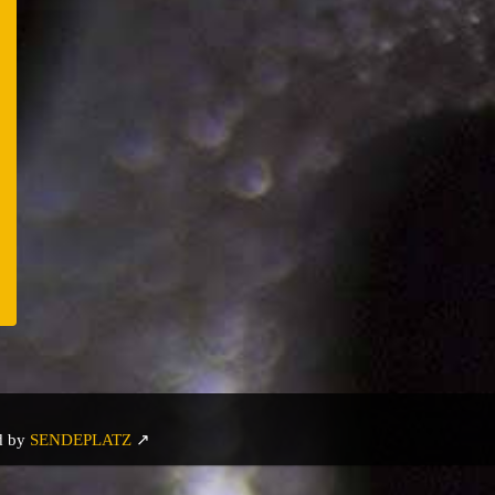
n
er
e
d by
SENDEPLATZ
↗