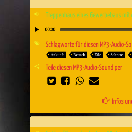
Treppenhaus eines Gewerbebaus mit ei
00:00
Audio-
Player
Schlagworte für diesen MP3-Audio-S
Ankunft
Besuch
Eile
Schritte
Teile diesen MP3-Audio-Sound per
Infos un