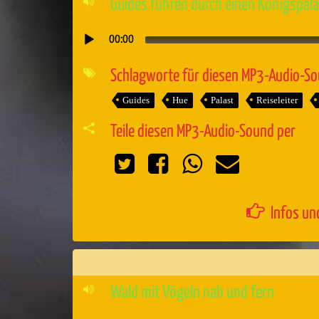
Guides führen durch einen Königspala
00:00
Audio-
Player
Schlagworte für diesen MP3-Audio-S
Guides
Hue
Palast
Reiseleiter
Teile diesen MP3-Audio-Sound per
Infos un
Wald mit Vögeln nah und fern