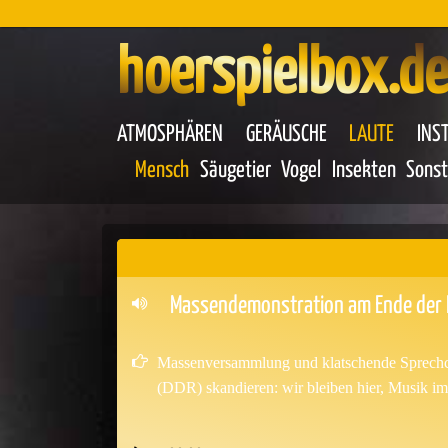
hoerspielbox.de
ATMOSPHÄREN
GERÄUSCHE
LAUTE
INS
Mensch
Säugetier
Vogel
Insekten
Sonst
Massendemonstration am Ende der DD
Massenversammlung und klatschende Sprechc
(DDR) skandieren: wir bleiben hier, Musik i