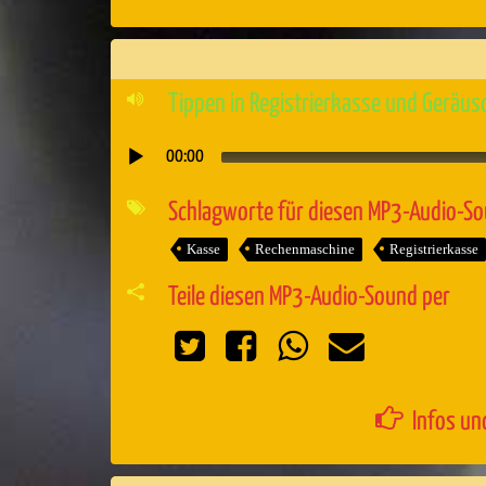
Tippen in Registrierkasse und Geräu
00:00
Audio-
Player
Schlagworte für diesen MP3-Audio-S
Kasse
Rechenmaschine
Registrierkasse
Teile diesen MP3-Audio-Sound per
Infos un