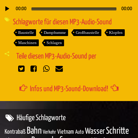
00:00
00:00
Audio-
Player
Schlagworte für diesen MP3-Audio-Sound
Baustelle
Dampframme
Großbaustelle
Klopfen
Maschinen
Schlagen
Teile diesen MP3-Audio-Sound per
Infos und MP3-Sound-Download!
Häufige Schlagworte
Bahn
Schritte
Wasser
Kontrabaß
Vietnam
Auto
Verkehr