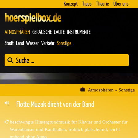
Konzept
Tipps
Theorie
Über uns
hoerspielbox.de
ATMOSPHÄREN
GERÄUSCHE
LAUTE
INSTRUMENTE
Stadt
Land
Wasser
Verkehr
Sonstige
Atmosphären
»
Sonstige
Flotte Muzak direkt von der Band
beschwingte Hintergrundmusik für Klavier und Orchester für
Warenhäuser und Kaufhallen, fröhlich plätschernd, leicht
trabend ohne Atmo