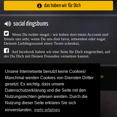
das haben wir für Dich
social dingsbums
Wenn Du twitter magst - wir haben dort einen Account und
freuen uns sehr, wenn Du uns dort favst, retweetest oder sogar
Deinem Lieblingssound einen Tweet schenkst.
Auf facebook haben wir eine Seite für Dich eingerichtet, auf
der Du Dich mit Deinen Freunden vernetzen kannst.
Unsere Internetseite benutzt keine Cookies!
Copyright © Audio Union GbR, 1999 - 2026,
Nutzungsrechte
Manchmal werden Cookies von Diensten Dritter
↗
Impressum
↗
Datenschutzerklärung
↗ | powered by
gesetzt. Es wichtig, dass unsere
SENDEPLATZ
↗
Datenschutzerklärung und die Seite mit den
Nutzungsrechten gelesen werden. Durch die
Nutzung dieser Seite erklären Sie sich
einverstanden.
mehr erfahren