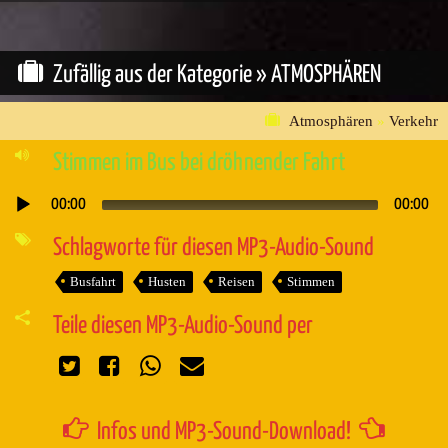
Zufällig aus der Kategorie »
ATMOSPHÄREN
Atmosphären
»
Verkehr
Stimmen im Bus bei dröhnender Fahrt
00:00
00:00
Audio-
Player
Schlagworte für diesen MP3-Audio-Sound
Busfahrt
Husten
Reisen
Stimmen
Teile diesen MP3-Audio-Sound per
Infos und MP3-Sound-Download!