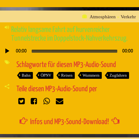
Atmosphären
»
Verkehr
Relativ langsame Fahrt auf kurvenreicher
Tunnelstrecke im Doppelstock-Nahverkehrszug.
00:00
00:00
Audio-
Player
Schlagworte für diesen MP3-Audio-Sound
Bahn
ÖPNV
Reisen
Wummern
Zugfahren
Teile diesen MP3-Audio-Sound per
Infos und MP3-Sound-Download!