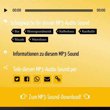
00:00
00:00
Audio-
Player
Schlagworte für diesen MP3-Audio-Sound
Bar
Hintergrundmusik
Kaffeehaus
Kaufhalle
Muzak
Warenhaus
Informationen zu diesem MP3-Sound
Teile diesen MP3-Audio-Sound per
Zum MP3-Sound-Download!