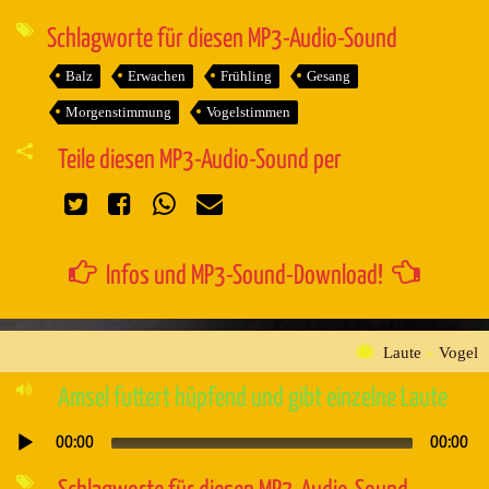
Player
Schlagworte für diesen MP3-Audio-Sound
Balz
Erwachen
Frühling
Gesang
Morgenstimmung
Vogelstimmen
Teile diesen MP3-Audio-Sound per
Infos und MP3-Sound-Download!
Laute
»
Vogel
Amsel futtert hüpfend und gibt einzelne Laute
00:00
00:00
Audio-
Player