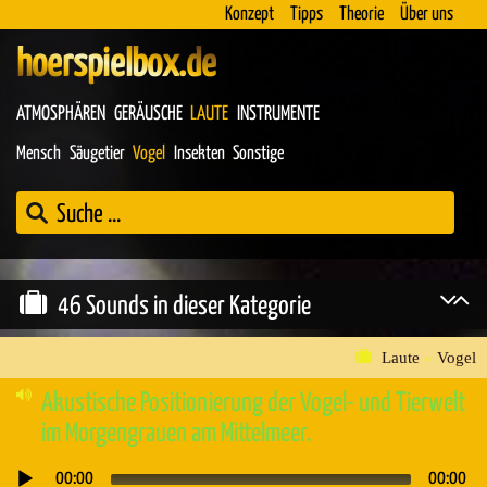
Konzept
Tipps
Theorie
Über uns
hoerspielbox.de
ATMOSPHÄREN
GERÄUSCHE
LAUTE
INSTRUMENTE
Mensch
Säugetier
Vogel
Insekten
Sonstige
46 Sounds in dieser Kategorie
Laute
»
Vogel
Akustische Positionierung der Vogel- und Tierwelt
im Morgengrauen am Mittelmeer.
00:00
00:00
Audio-