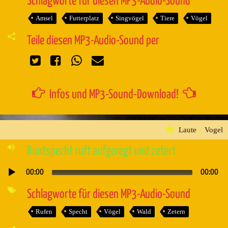
Schlagworte für diesen MP3-Audio-Sound
Amsel
Futterplatz
Singvögel
Tiere
Vögel
Teile diesen MP3-Audio-Sound per
Infos und MP3-Sound-Download!
Laute
»
Vogel
Buntspecht ruft aufgeregt und zetert
00:00
00:00
Audio-
Player
Schlagworte für diesen MP3-Audio-Sound
Rufen
Specht
Vögel
Wald
Zetern