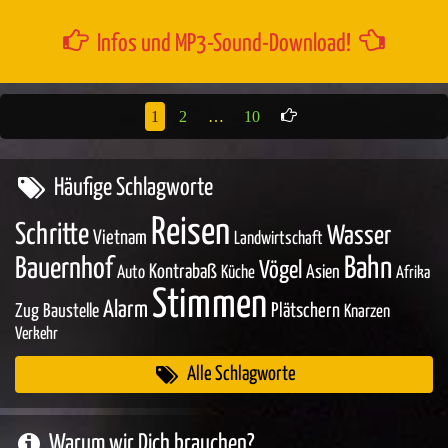
Infos und MP3-Sound-Download!
1
2
…
10
Häufige Schlagworte
Reisen
Schritte
Wasser
Vietnam
Landwirtschaft
Bahn
Bauernhof
Vögel
Kontrabaß
Asien
Auto
Küche
Afrika
Stimmen
Alarm
Zug
Baustelle
Plätschern
Knarzen
Verkehr
Alle Schlagworte
Warum wir Dich brauchen?