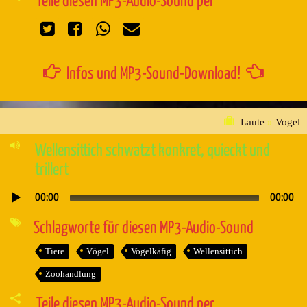
Teile diesen MP3-Audio-Sound per
Infos und MP3-Sound-Download!
Laute
»
Vogel
Wellensittich schwatzt konkret, quieckt und
trillert
00:00
00:00
Audio-
Player
Schlagworte für diesen MP3-Audio-Sound
Tiere
Vögel
Vogelkäfig
Wellensittich
Zoohandlung
Teile diesen MP3-Audio-Sound per