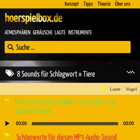
Konzept
Tipps
Theorie
Über uns
hoerspielbox.de
ATMOSPHÄREN
GERÄUSCHE
LAUTE
INSTRUMENTE
8 Sounds für Schlagwort » Tiere
Laute
»
Vogel
Mehrere Gänse schnattern und zetern und
staksen herum
00:00
00:00
Audio-
Player
Schlagworte für diesen MP3-Audio-Sound