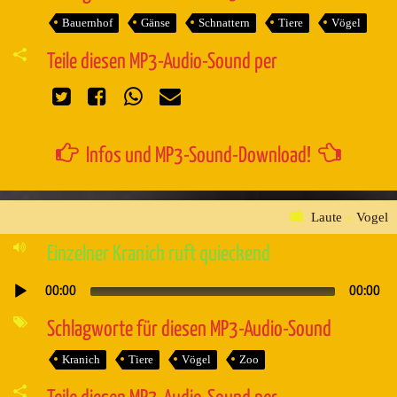
Bauernhof
Gänse
Schnattern
Tiere
Vögel
Teile diesen MP3-Audio-Sound per
Infos und MP3-Sound-Download!
Laute
»
Vogel
Einzelner Kranich ruft quieckend
00:00
00:00
Audio-
Player
Schlagworte für diesen MP3-Audio-Sound
Kranich
Tiere
Vögel
Zoo