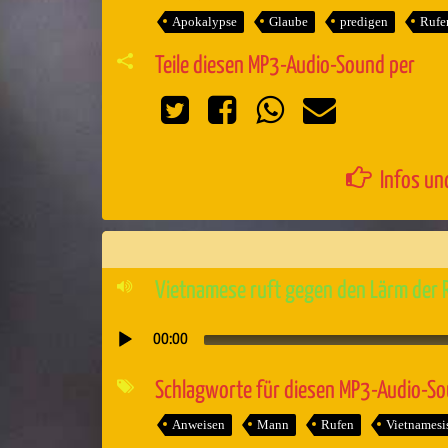
Apokalypse
Glaube
predigen
Rufe
Teile diesen MP3-Audio-Sound per
Infos un
Vietnamese ruft gegen den Lärm der 
00:00
Audio-
Player
Schlagworte für diesen MP3-Audio-S
Anweisen
Mann
Rufen
Vietnamesi