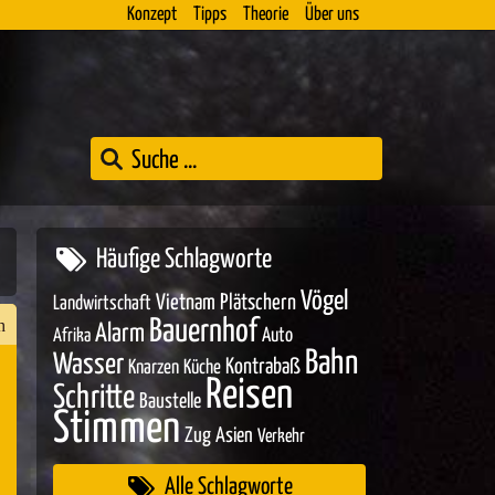
Konzept
Tipps
Theorie
Über uns
Häufige Schlagworte
Vögel
Vietnam
Plätschern
Landwirtschaft
h
Bauernhof
Alarm
Auto
Afrika
Bahn
Wasser
Kontrabaß
Knarzen
Küche
Reisen
Schritte
Baustelle
n
Stimmen
Zug
Asien
Verkehr
er
Alle Schlagworte