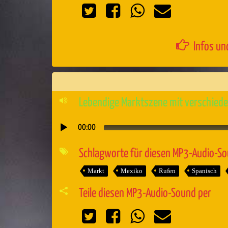
Infos un
Lebendige Marktszene mit verschiede
00:00
Audio-
Player
Schlagworte für diesen MP3-Audio-S
Markt
Mexiko
Rufen
Spanisch
Teile diesen MP3-Audio-Sound per