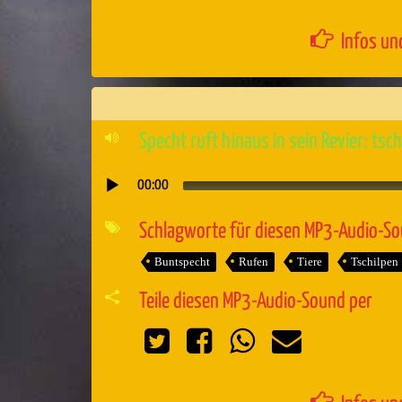
Infos un
Specht ruft hinaus in sein Revier: tsch
00:00
Audio-
Player
Schlagworte für diesen MP3-Audio-S
Buntspecht
Rufen
Tiere
Tschilpen
Teile diesen MP3-Audio-Sound per