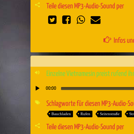
Teile diesen MP3-Audio-Sound per
Infos un
Einzelne Vietnamesin preist rufend ih
00:00
Audio-
Player
Schlagworte für diesen MP3-Audio-S
Bauchladen
Rufen
Seitenstraße
St
Teile diesen MP3-Audio-Sound per