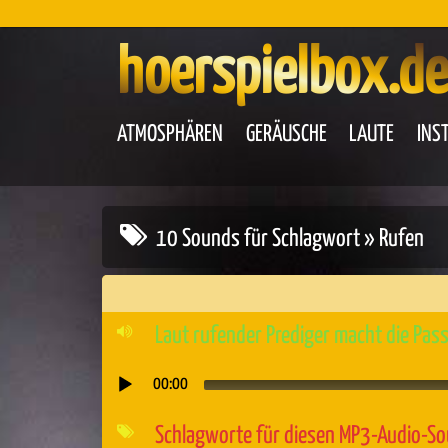
hoerspielbox.de
ATMOSPHÄREN
GERÄUSCHE
LAUTE
INS
10 Sounds für Schlagwort » Rufen
Laut rufender Prediger macht die Pa
00:00
Audio-
Player
Schlagworte für diesen MP3-Audio-S