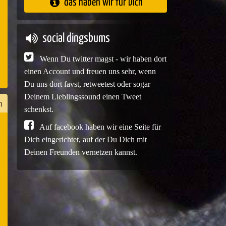
das haben wir für Dich
e
social dingsbums
Wenn Du twitter magst - wir haben dort
einen Account und freuen uns sehr, wenn
Du uns dort favst, retweetest oder sogar
Deinem Lieblingssound einen Tweet
h
schenkst.
Auf facebook haben wir eine Seite für
Dich eingerichtet, auf der Du Dich mit
n
Deinen Freunden vernetzen kannst.
er
e