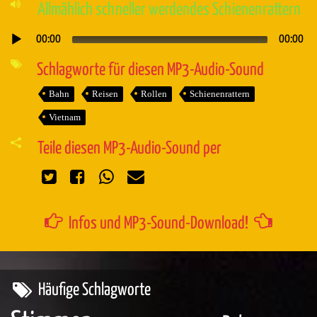
Allmählich schneller werdendes Schienenrattern
00:00
00:00
Audio-
Player
Schlagworte für diesen MP3-Audio-Sound
Bahn
Reisen
Rollen
Schienenrattern
Vietnam
Teile diesen MP3-Audio-Sound per
Infos und MP3-Sound-Download!
Häufige Schlagworte