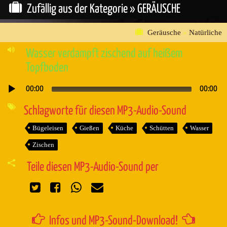
Zufällig aus der Kategorie »
GERÄUSCHE
Geräusche
»
Natürliche
Wasser verdampft zischend auf heißem
Topfboden
00:00
00:00
Audio-
Player
Schlagworte für diesen MP3-Audio-Sound
Bügeleisen
Gießen
Küche
Schütten
Wasser
Zischen
Teile diesen MP3-Audio-Sound per
Infos und MP3-Sound-Download!