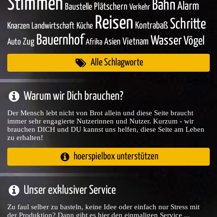
Stimmen
Bahn
Alarm
Baustelle
Plätschern
Verkehr
Reisen
Schritte
Kontrabaß
Knarzen
Landwirtschaft
Küche
Bauernhof
Wasser
Vögel
Zug
Asien
Vietnam
Auto
Afrika
Alle Schlagworte
Warum wir Dich brauchen?
Der Mensch lebt nicht von Brot allein und diese Seite braucht
immer sehr engagierte Nutzerinnen und Nutzer. Kurzum - wir
brauchen DICH und DU kannst uns helfen, diese Seite am Leben
zu erhalten!
hoerspielbox unterstützen
Unser exklusiver Service
Zu faul selber zu basteln, keine Idee oder einfach nur Stress mit
der Produktion? Dann gibt es hier den einmaligen Service ...