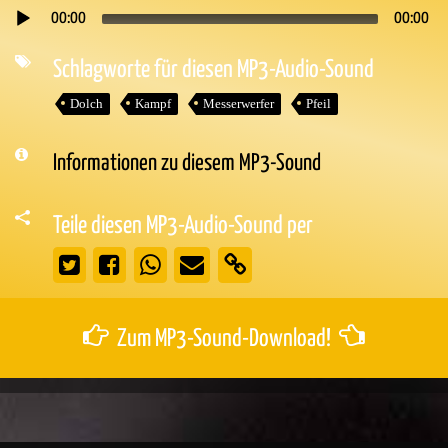
00:00
00:00
Audio-
Player
Schlagworte für diesen MP3-Audio-Sound
Dolch
Kampf
Messerwerfer
Pfeil
Informationen zu diesem MP3-Sound
Teile diesen MP3-Audio-Sound per
Zum MP3-Sound-Download!