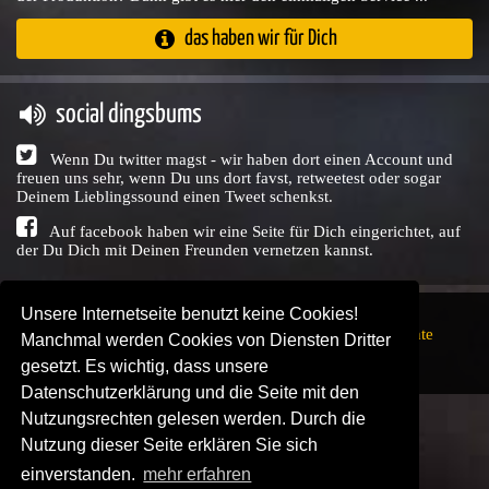
das haben wir für Dich
social dingsbums
Wenn Du twitter magst - wir haben dort einen Account und
freuen uns sehr, wenn Du uns dort favst, retweetest oder sogar
Deinem Lieblingssound einen Tweet schenkst.
Auf facebook haben wir eine Seite für Dich eingerichtet, auf
der Du Dich mit Deinen Freunden vernetzen kannst.
Unsere Internetseite benutzt keine Cookies!
Copyright © Audio Union GbR, 1999 - 2026,
Nutzungsrechte
Manchmal werden Cookies von Diensten Dritter
↗
Impressum
↗
Datenschutzerklärung
↗ | powered by
gesetzt. Es wichtig, dass unsere
SENDEPLATZ
↗
Datenschutzerklärung und die Seite mit den
Nutzungsrechten gelesen werden. Durch die
Nutzung dieser Seite erklären Sie sich
einverstanden.
mehr erfahren