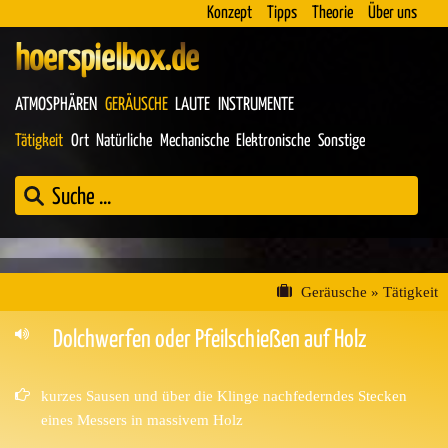
Konzept
Tipps
Theorie
Über uns
hoerspielbox.de
ATMOSPHÄREN
GERÄUSCHE
LAUTE
INSTRUMENTE
Tätigkeit
Ort
Natürliche
Mechanische
Elektronische
Sonstige
Geräusche
»
Tätigkeit
Dolchwerfen oder Pfeilschießen auf Holz
kurzes Sausen und über die Klinge nachfederndes Stecken
eines Messers in massivem Holz