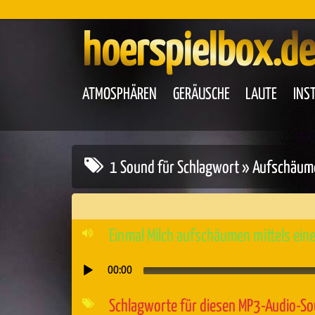
hoerspielbox.de
ATMOSPHÄREN
GERÄUSCHE
LAUTE
INS
1 Sound für Schlagwort » Aufschäum
Einmal Milch aufschäumen mittels ein
00:00
Audio-
Player
Schlagworte für diesen MP3-Audio-S