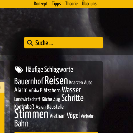
Konzept
Tipps
Theorie
Über uns
Häufige Schlagworte
Reisen
Bauernhof
Knarzen
Auto
t
Wasser
Alarm
Plätschern
Afrika
Schritte
Zug
Landwirtschaft
Küche
Kontrabaß
Asien
Baustelle
Stimmen
n
Vögel
Vietnam
Verkehr
er
Bahn