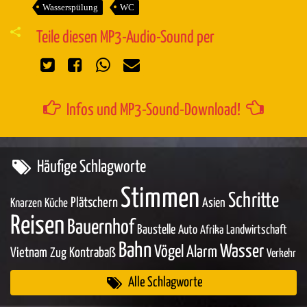
Wasserspülung
WC
Teile diesen MP3-Audio-Sound per
Infos und MP3-Sound-Download!
Häufige Schlagworte
Stimmen
Schritte
Plätschern
Asien
Knarzen
Küche
Reisen
Bauernhof
Baustelle
Auto
Landwirtschaft
Afrika
Bahn
Wasser
Vögel
Alarm
Vietnam
Zug
Kontrabaß
Verkehr
Alle Schlagworte