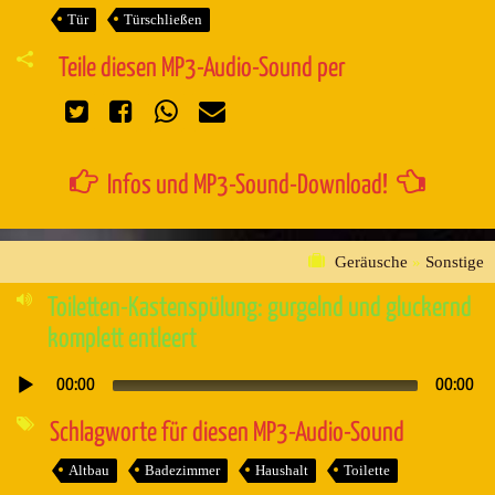
Tür
Türschließen
Teile diesen MP3-Audio-Sound per
Infos und MP3-Sound-Download!
Geräusche
»
Sonstige
Toiletten-Kastenspülung: gurgelnd und gluckernd
komplett entleert
00:00
00:00
Audio-
Player
Schlagworte für diesen MP3-Audio-Sound
Altbau
Badezimmer
Haushalt
Toilette