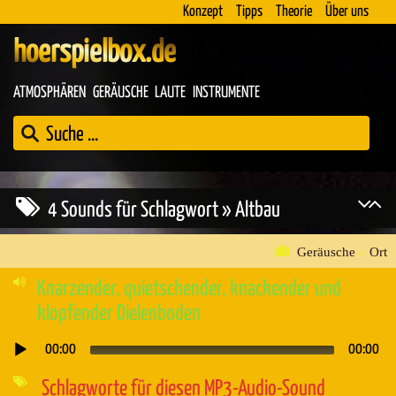
Konzept
Tipps
Theorie
Über uns
hoerspielbox.de
ATMOSPHÄREN
GERÄUSCHE
LAUTE
INSTRUMENTE
4 Sounds für Schlagwort » Altbau
Geräusche
»
Ort
Knarzender, quietschender, knackender und
klopfender Dielenboden
00:00
00:00
Audio-
Player
Schlagworte für diesen MP3-Audio-Sound