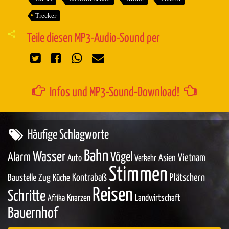
Trecker
Teile diesen MP3-Audio-Sound per
Infos und MP3-Sound-Download!
Häufige Schlagworte
Bahn
Wasser
Vögel
Alarm
Asien
Vietnam
Auto
Verkehr
Stimmen
Baustelle
Zug
Kontrabaß
Plätschern
Küche
Reisen
Schritte
Knarzen
Landwirtschaft
Afrika
Bauernhof