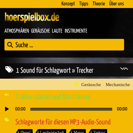
Konzept
Tipps
Theorie
Über uns
hoerspielbox.de
ATMOSPHÄREN
GERÄUSCHE
LAUTE
INSTRUMENTE
1 Sound für Schlagwort » Trecker
Geräusche
»
Mechanische
Traktor startet und fährt herum
00:00
00:00
Audio-
Player
Schlagworte für diesen MP3-Audio-Sound
Diesel
Landwirtschaft
Motor
Traktor