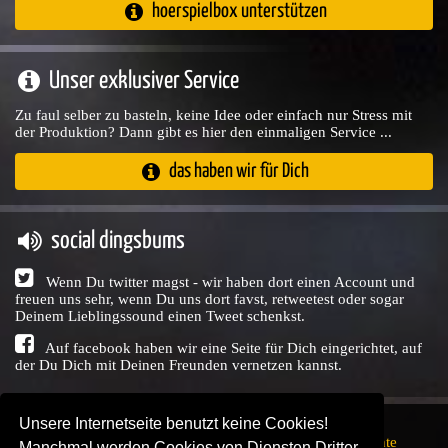
hoerspielbox unterstützen
Unser exklusiver Service
Zu faul selber zu basteln, keine Idee oder einfach nur Stress mit
der Produktion? Dann gibt es hier den einmaligen Service ...
das haben wir für Dich
social dingsbums
Wenn Du twitter magst - wir haben dort einen Account und
freuen uns sehr, wenn Du uns dort favst, retweetest oder sogar
Deinem Lieblingssound einen Tweet schenkst.
Auf facebook haben wir eine Seite für Dich eingerichtet, auf
der Du Dich mit Deinen Freunden vernetzen kannst.
Unsere Internetseite benutzt keine Cookies!
Copyright © Audio Union GbR, 1999 - 2026,
Nutzungsrechte
Manchmal werden Cookies von Diensten Dritter