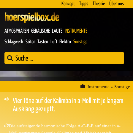
Konzept
Tipps
Theorie
Über uns
hoerspielbox.de
ATMOSPHÄREN
GERÄUSCHE
LAUTE
INSTRUMENTE
Schlagwerk
Saiten
Tasten
Luft
Elektro
Sonstige
Instrumente
»
Sonstige
Vier Töne auf der Kalimba in a-Moll mit je langem
Ausklang gezupft.
Die aufsteigende harmonische Folge A-C-E-E auf einer in a-
Moll gestimmten Sansula (Kalimba und Mbira) gespielt.