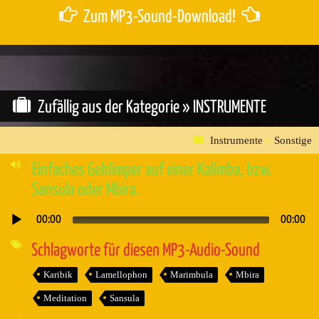
Zum MP3-Sound-Download!
Zufällig aus der Kategorie »
INSTRUMENTE
Instrumente
»
Sonstige
Einfaches Geklimper auf einer Kalimba, bzw.
Sansula oder Mbira.
00:00
00:00
Audio-
Player
Schlagworte für diesen MP3-Audio-Sound
Karibik
Lamellophon
Marimbula
Mbira
Meditation
Sansula