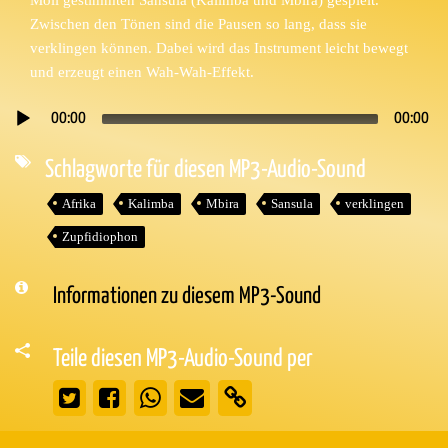
Zwischen den Tönen sind die Pausen so lang, dass sie
verklingen können. Dabei wird das Instrument leicht bewegt
und erzeugt einen Wah-Wah-Effekt.
00:00
00:00
Audio-
Player
Schlagworte für diesen MP3-Audio-Sound
Afrika
Kalimba
Mbira
Sansula
verklingen
Zupfidiophon
Informationen zu diesem MP3-Sound
Teile diesen MP3-Audio-Sound per