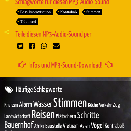
Schlagworte für diesen MP3-Audio-Sound
Bass-Improvisation
Kontrabaß
Stimmen
Träumerei
Teile diesen MP3-Audio-Sound per
Infos und MP3-Sound-Download!
Häufige Schlagworte
Stimmen
Wasser
Alarm
Zug
Knarzen
Küche
Verkehr
Reisen
Schritte
Plätschern
Landwirtschaft
Bauernhof
Vögel
Baustelle
Vietnam
Asien
Kontrabaß
Afrika