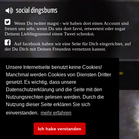
social dingsbums
Wenn Du twitter magst - wir haben dort einen Account und
freuen uns sehr, wenn Du uns dort favst, retweetest oder sogar
Deinem Lieblingssound einen Tweet schenkst.
Auf facebook haben wir eine Seite für Dich eingerichtet, auf
der Du Dich mit Deinen Freunden vernetzen kannst.
Unsere Internetseite benutzt keine Cookies!
Copyright © Audio Union GbR, 1999 - 2026,
Nutzungsrechte
Manchmal werden Cookies von Diensten Dritter
↗
Impressum
↗
Datenschutzerklärung
↗ | powered by
gesetzt. Es wichtig, dass unsere
SENDEPLATZ
↗
Datenschutzerklärung und die Seite mit den
Nutzungsrechten gelesen werden. Durch die
Nutzung dieser Seite erklären Sie sich
einverstanden.
mehr erfahren
Ich habe verstanden