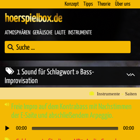
Konzept
Tipps
Theorie
Über uns
hoerspielbox.de
ATMOSPHÄREN
GERÄUSCHE
LAUTE
INSTRUMENTE
1 Sound für Schlagwort » Bass-
Improvisation
Instrumente
»
Saiten
Freie Impro auf dem Kontrabass mit Nachstimmen
der E-Saite und abschließendem Arpeggio.
00:00
00:00
Audio-
Player