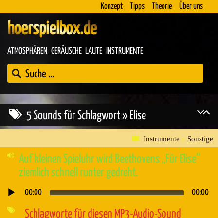
Konzept
Tipps
Theorie
Über uns
hoerspielbox.de
ATMOSPHÄREN
GERÄUSCHE
LAUTE
INSTRUMENTE
5 Sounds für Schlagwort » Elise
Instrumente
»
Sonstige
Auf kleinen Spieluhr wird Beethovens „Für Elise“
ziemlich schnell runter gedreht.
00:00
00:00
Audio-
Player
Schlagworte für diesen MP3-Audio-Sound