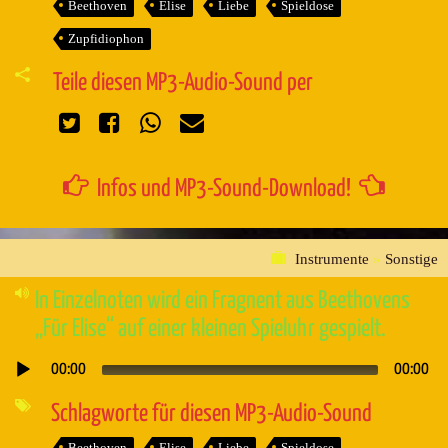
Beethoven
Elise
Liebe
Spieldose
Zupfidiophon
Teile diesen MP3-Audio-Sound per
Infos und MP3-Sound-Download!
Instrumente
»
Sonstige
In Einzelnoten wird ein Fragnent aus Beethovens
„Für Elise“ auf einer kleinen Spieluhr gespielt.
00:00
00:00
Audio-
Player
Schlagworte für diesen MP3-Audio-Sound
Beethoven
Elise
Liebe
Spieldose