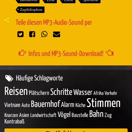
Zupfidiophon
Teile diesen MP3-Audio-Sound per
Infos und MP3-Sound-Download!
Häufige Schlagworte
Reisen
Schritte
Wasser
Plätschern
Afrika
Verkehr
Stimmen
Bauernhof
Alarm
Vietnam
Auto
Küche
Bahn
Vögel
Asien
Baustelle
Zug
Knarzen
Landwirtschaft
Kontrabaß