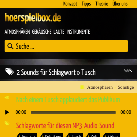
Konzept
Tipps
Theorie
Über uns
hoerspielbox.de
ATMOSPHÄREN
GERÄUSCHE
LAUTE
INSTRUMENTE
2 Sounds für Schlagwort » Tusch
Atmosphären
»
Sonstige
Nach einem Tusch applaudiert das Publikum
00:00
00:00
Audio-
Player
Schlagworte für diesen MP3-Audio-Sound
Applaus
Publikum
Tusch
Zelt
Zirkus