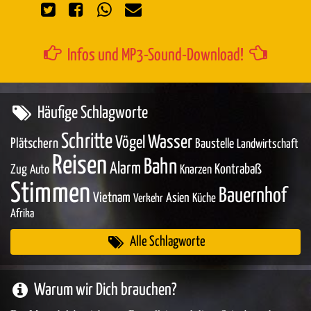
Infos und MP3-Sound-Download!
Häufige Schlagworte
Schritte
Wasser
Vögel
Plätschern
Baustelle
Landwirtschaft
Reisen
Bahn
Alarm
Zug
Kontrabaß
Auto
Knarzen
Stimmen
Bauernhof
Vietnam
Asien
Küche
Verkehr
Afrika
Alle Schlagworte
Warum wir Dich brauchen?