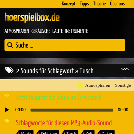
Konzept
Tipps
Theorie
Über uns
hoerspielbox.de
ATMOSPHÄREN
GERÄUSCHE
LAUTE
INSTRUMENTE
2 Sounds für Schlagwort » Tusch
Atmosphären
»
Sonstige
Jetzt beginnt die Show im Zirkuszelt
00:00
00:00
Audio-
Player
Schlagworte für diesen MP3-Audio-Sound
Musik
Publikum
Tusch
Zelt
Zirkus