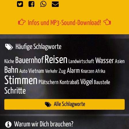
Infos und MP3-Sound-Download!
Häufige Schlagworte
Reisen
Bauernhof
Wasser
Asien
Küche
Landwirtschaft
Bahn
Alarm
Vietnam
Zug
Auto
Knarzen
Verkehr
Afrika
Stimmen
Vögel
Plätschern
Kontrabaß
Baustelle
Schritte
Alle Schlagworte
Warum wir Dich brauchen?