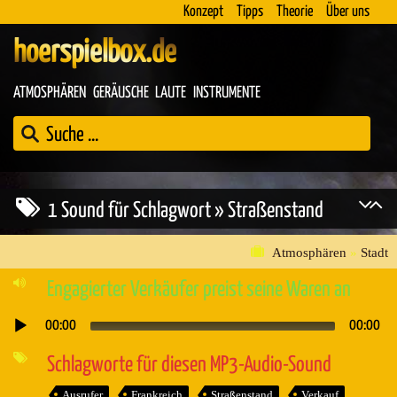
Konzept
Tipps
Theorie
Über uns
hoerspielbox.de
ATMOSPHÄREN
GERÄUSCHE
LAUTE
INSTRUMENTE
1 Sound für Schlagwort » Straßenstand
Atmosphären
»
Stadt
Engagierter Verkäufer preist seine Waren an
00:00
00:00
Audio-
Player
Schlagworte für diesen MP3-Audio-Sound
Ausrufer
Frankreich
Straßenstand
Verkauf