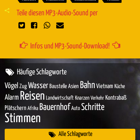
Teile diesen MP3-Audio-Sound per
Infos und MP3-Sound-Download!
Häufige Schlagworte
Bahn
Wasser
Vögel
Zug
Baustelle
Asien
Vietnam
Küche
Reisen
Alarm
Kontrabaß
Landwirtschaft
Knarzen
Verkehr
Bauernhof
Schritte
Plätschern
Auto
Afrika
Stimmen
Alle Schlagworte