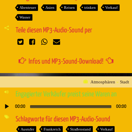
Abenteuer
Asien
Reisen
trinken
Verkauf
Wasser
Teile diesen MP3-Audio-Sound per
Infos und MP3-Sound-Download!
Atmosphären
»
Stadt
Engagierter Verkäufer preist seine Waren an
00:00
00:00
Audio-
Player
Schlagworte für diesen MP3-Audio-Sound
Ausrufer
Frankreich
Straßenstand
Verkauf