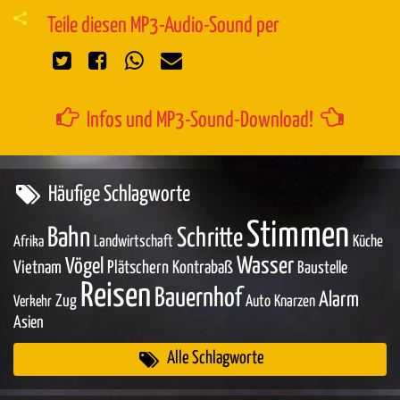
Teile diesen MP3-Audio-Sound per
Infos und MP3-Sound-Download!
Häufige Schlagworte
Stimmen
Bahn
Schritte
Landwirtschaft
Küche
Afrika
Wasser
Vögel
Vietnam
Plätschern
Kontrabaß
Baustelle
Reisen
Bauernhof
Alarm
Zug
Auto
Knarzen
Verkehr
Asien
Alle Schlagworte