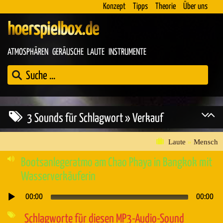
Konzept
Tipps
Theorie
Über uns
hoerspielbox.de
ATMOSPHÄREN
GERÄUSCHE
LAUTE
INSTRUMENTE
3 Sounds für Schlagwort » Verkauf
Laute
»
Mensch
Bootsanlegeratmo am Chao Phaya in Bangkok mit
Wasserverkäuferin
00:00
00:00
Audio-
Player
Schlagworte für diesen MP3-Audio-Sound