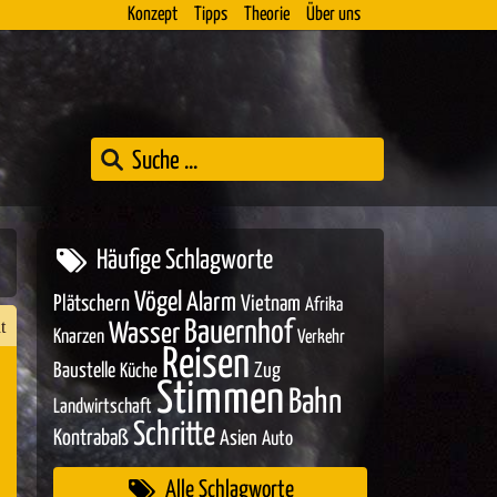
Konzept
Tipps
Theorie
Über uns
Häufige Schlagworte
Vögel
Alarm
Plätschern
Vietnam
Afrika
t
Bauernhof
Wasser
Knarzen
Verkehr
Reisen
Baustelle
Zug
Küche
Stimmen
Bahn
Landwirtschaft
n
Schritte
Kontrabaß
Asien
Auto
er
Alle Schlagworte