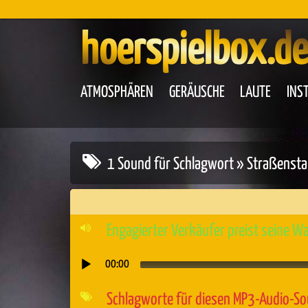
hoerspielbox.de
ATMOSPHÄREN
GERÄUSCHE
LAUTE
INS
1 Sound für Schlagwort » Straßenst
Engagierter Verkäufer preist seine W
00:00
Audio-
Player
Schlagworte für diesen MP3-Audio-S