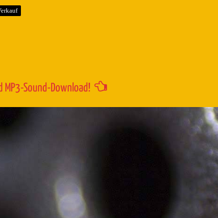
um
erkauf
die
Lautstärk
zu
regeln.
d MP3-Sound-Download!