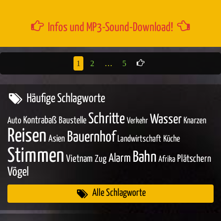
Infos und MP3-Sound-Download!
1
2
…
5
Häufige Schlagworte
Schritte
Wasser
Kontrabaß
Baustelle
Auto
Knarzen
Verkehr
Reisen
Bauernhof
Asien
Landwirtschaft
Küche
Stimmen
Bahn
Alarm
Vietnam
Zug
Plätschern
Afrika
Vögel
Alle Schlagworte