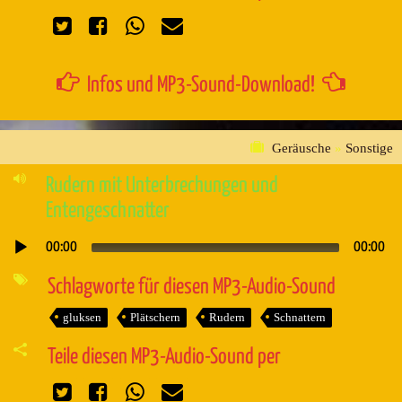
Infos und MP3-Sound-Download!
Geräusche
»
Sonstige
Rudern mit Unterbrechungen und
Entengeschnatter
00:00
00:00
Audio-
Player
Schlagworte für diesen MP3-Audio-Sound
gluksen
Plätschern
Rudern
Schnattern
Teile diesen MP3-Audio-Sound per