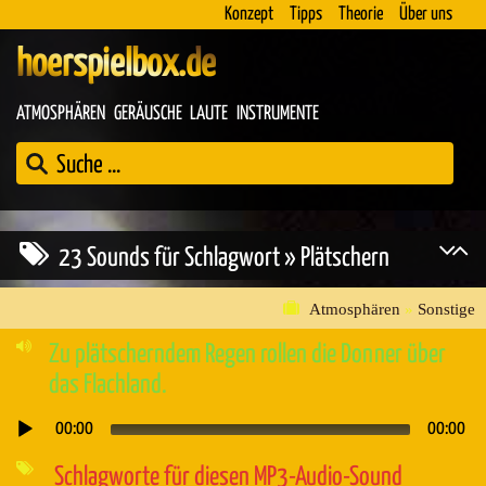
Konzept
Tipps
Theorie
Über uns
hoerspielbox.de
ATMOSPHÄREN
GERÄUSCHE
LAUTE
INSTRUMENTE
23 Sounds für Schlagwort » Plätschern
Atmosphären
»
Sonstige
Zu plätscherndem Regen rollen die Donner über
das Flachland.
00:00
00:00
Audio-
Player
Schlagworte für diesen MP3-Audio-Sound