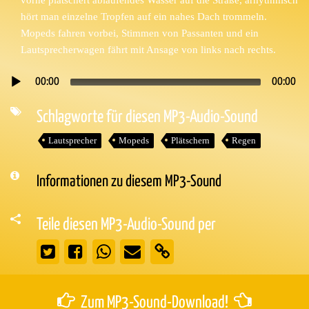
hört man einzelne Tropfen auf ein nahes Dach trommeln.
Mopeds fahren vorbei, Stimmen von Passanten und ein
Lautsprecherwagen fährt mit Ansage von links nach rechts.
00:00
00:00
Audio-
Player
Schlagworte für diesen MP3-Audio-Sound
Lautsprecher
Mopeds
Plätschern
Regen
Informationen zu diesem MP3-Sound
Teile diesen MP3-Audio-Sound per
Zum MP3-Sound-Download!