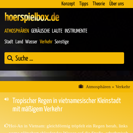
Konzept
Tipps
Theorie
Über uns
hoerspielbox.de
ATMOSPHÄREN
GERÄUSCHE
LAUTE
INSTRUMENTE
Stadt
Land
Wasser
Verkehr
Sonstige
Atmosphären
»
Verkehr
Tropischer Regen in vietnamesischer Kleinstadt
mit mäßigem Verkehr
Hoi-An in Vietnam: gleichförmig tröpfelt ein Regen herab, links
vorne plätschert ablaufendes Wasser auf die Straße, arhythmisch