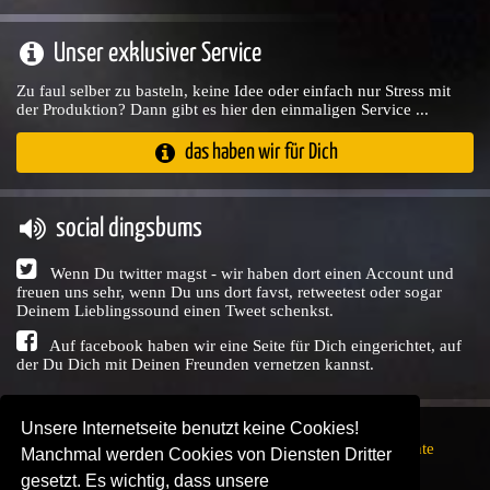
Unser exklusiver Service
Zu faul selber zu basteln, keine Idee oder einfach nur Stress mit
der Produktion? Dann gibt es hier den einmaligen Service ...
das haben wir für Dich
social dingsbums
Wenn Du twitter magst - wir haben dort einen Account und
freuen uns sehr, wenn Du uns dort favst, retweetest oder sogar
Deinem Lieblingssound einen Tweet schenkst.
Auf facebook haben wir eine Seite für Dich eingerichtet, auf
der Du Dich mit Deinen Freunden vernetzen kannst.
Unsere Internetseite benutzt keine Cookies!
Copyright © Audio Union GbR, 1999 - 2026,
Nutzungsrechte
Manchmal werden Cookies von Diensten Dritter
↗
Impressum
↗
Datenschutzerklärung
↗ | powered by
gesetzt. Es wichtig, dass unsere
SENDEPLATZ
↗