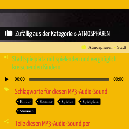
Zufällig aus der Kategorie »
ATMOSPHÄREN
Atmosphären
»
Stadt
Stadtspielplatz mit spielenden und vergnüglich
kreischenden Kindern
00:00
00:00
Audio-
Player
Schlagworte für diesen MP3-Audio-Sound
Kinder
Sommer
Spielen
Spielplatz
Stimmen
Teile diesen MP3-Audio-Sound per