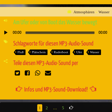
Atmosphären
»
Wasser
Am Ufer oder von Boot das Wasser bewegt
00:00
00:00
Audio-
Player
Schlagworte für diesen MP3-Audio-Sound
Fluß
Plätschern
Ruderboot
Ufer
Wasser
Teile diesen MP3-Audio-Sound per
Infos und MP3-Sound-Download!
1
2
…
5