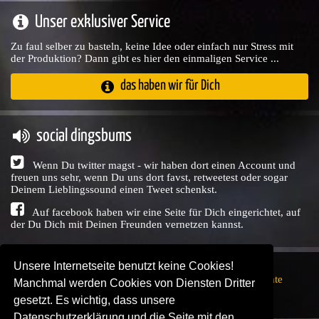
Unser exklusiver Service
Zu faul selber zu basteln, keine Idee oder einfach nur Stress mit
der Produktion? Dann gibt es hier den einmaligen Service ...
das haben wir für Dich
social dingsbums
Wenn Du twitter magst - wir haben dort einen Account und
freuen uns sehr, wenn Du uns dort favst, retweetest oder sogar
Deinem Lieblingssound einen Tweet schenkst.
Auf facebook haben wir eine Seite für Dich eingerichtet, auf
der Du Dich mit Deinen Freunden vernetzen kannst.
Unsere Internetseite benutzt keine Cookies!
Copyright © Audio Union GbR, 1999 - 2026,
Nutzungsrechte
Manchmal werden Cookies von Diensten Dritter
↗
Impressum
↗
Datenschutzerklärung
↗ | powered by
gesetzt. Es wichtig, dass unsere
SENDEPLATZ
↗
Datenschutzerklärung und die Seite mit den