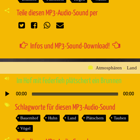
Teile diesen MP3-Audio-Sound per
Infos und MP3-Sound-Download!
Atmosphären
»
Land
Im Hof mit Federfieh plätschert ein Brunnen
00:00
00:00
Audio-
Player
Schlagworte für diesen MP3-Audio-Sound
Bauernhof
Huhn
Land
Plätschern
Tauben
Vögel