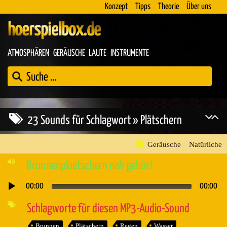
Konzept
Tipps
Theorie
Über uns
hoerspielbox.de
ATMOSPHÄREN
GERÄUSCHE
LAUTE
INSTRUMENTE
23 Sounds für Schlagwort » Plätschern
Geräusche
»
Natürliche
Brunnenplaetschern nah gehört
00:00
00:00
Audio-
Player
Schlagworte für diesen MP3-Audio-Sound
Brunnen
Plätschern
Regen
Wasser