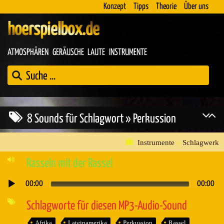
Konzept
Tipps
Theorie
Über uns
hoerspielbox.de
ATMOSPHÄREN
GERÄUSCHE
LAUTE
INSTRUMENTE
8 Sounds für Schlagwort » Perkussion
Instrumente
»
Schlagwerk
Rasseln mit der Rassel
00:00
00:00
Audio-
Player
Schlagworte für diesen MP3-Audio-Sound
Afrika
Lateinamerika
Perkussion
Rassel