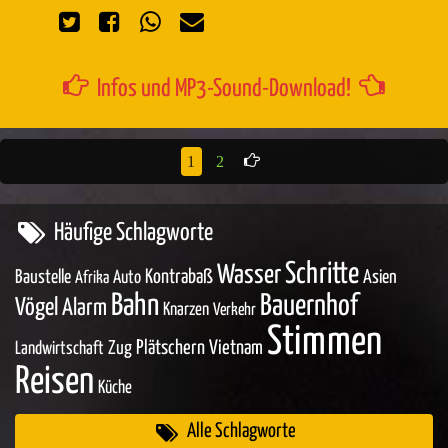
Infos und MP3-Sound-Download!
1
2
Häufige Schlagworte
Schritte
Wasser
Baustelle
Kontrabaß
Asien
Auto
Afrika
Bahn
Bauernhof
Vögel
Alarm
Knarzen
Verkehr
Stimmen
Zug
Plätschern
Vietnam
Landwirtschaft
Reisen
Küche
Alle Schlagworte