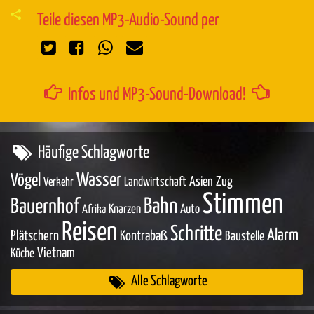
Teile diesen MP3-Audio-Sound per
Infos und MP3-Sound-Download!
Häufige Schlagworte
Wasser
Vögel
Asien
Zug
Landwirtschaft
Verkehr
Stimmen
Bahn
Bauernhof
Knarzen
Auto
Afrika
Reisen
Schritte
Alarm
Plätschern
Kontrabaß
Baustelle
Vietnam
Küche
Alle Schlagworte