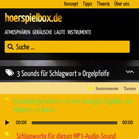
Konzept
Tipps
Theorie
Über uns
hoerspielbox.de
ATMOSPHÄREN
GERÄUSCHE
LAUTE
INSTRUMENTE
3 Sounds für Schlagwort » Orgelpfeife
Instrumente
»
Tasten
Konstant gehaltener, etwas nerviger Orgelton im
Münster zu Basel
00:00
00:00
Audio-
Player
Schlagworte für diesen MP3-Audio-Sound