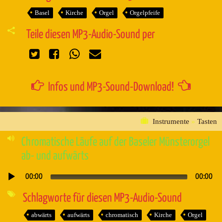
Basel
Kirche
Orgel
Orgelpfeife
Teile diesen MP3-Audio-Sound per
Infos und MP3-Sound-Download!
Instrumente
»
Tasten
Chromatische Läufe auf der Baseler Münsterorgel
ab- und aufwärts
00:00
00:00
Audio-
Player
Schlagworte für diesen MP3-Audio-Sound
abwärts
aufwärts
chromatisch
Kirche
Orgel